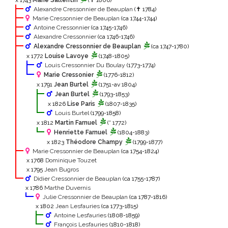
x 1743
Marie Sallentin
(✝ 1806)
Alexandre Cressonnier de Beauplan
(✝ 1784)
Marie Cressonnier de Beauplan
(ca 1744-1744)
Antoine Cressonnier
(ca 1745-1746)
Alexandre Cressonnier
(ca 1746-1746)
Alexandre Cressonnier de Beauplan
(ca 1747-1780)
x 1772
Louise Lavoye
(1748-1805)
Louis Cressonnier Du Boulay
(1773-1774)
Marie Cressonier
(1776-1812)
x 1791
Jean Burtel
(1751-av 1804)
Jean Burtel
(1793-1853)
x 1826
Lise Paris
(1807-1835)
Louis Burtel
(1799-1858)
x 1812
Martin Farnuel
(° 1772)
Henriette Farnuel
(1804-1883)
x 1823
Théodore Champy
(1799-1877)
Marie Cressonnier de Beauplan
(ca 1754-1824)
x 1768
Dominique Touzet
x 1795
Jean Bugros
Didier Cressonnier de Beauplan
(ca 1755-1787)
x 1786
Marthe Duvernis
Julie Cressonnier de Beauplan
(ca 1787-1816)
x 1802
Jean Lesfauries
(ca 1773-1815)
Antoine Lesfauries
(1808-1859)
François Lesfauries
(1810-1818)