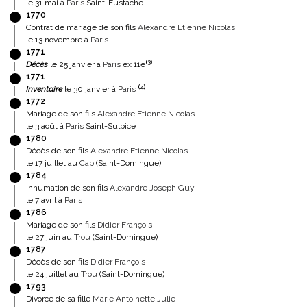
le 31 mai à
Paris
Saint-Eustache
1770
Contrat de mariage de son fils
Alexandre Etienne Nicolas
le 13 novembre à
Paris
1771
(
3
)
Décès
le 25 janvier à
Paris
ex 11e
1771
(
4
)
Inventaire
le 30 janvier à
Paris
1772
Mariage de son fils
Alexandre Etienne Nicolas
le 3 août à
Paris
Saint-Sulpice
1780
Décès de son fils
Alexandre Etienne Nicolas
le 17 juillet au
Cap
(Saint-Domingue)
1784
Inhumation de son fils
Alexandre Joseph Guy
le 7 avril à
Paris
1786
Mariage de son fils
Didier François
le 27 juin au
Trou
(Saint-Domingue)
1787
Décès de son fils
Didier François
le 24 juillet au
Trou
(Saint-Domingue)
1793
Divorce de sa fille
Marie Antoinette Julie