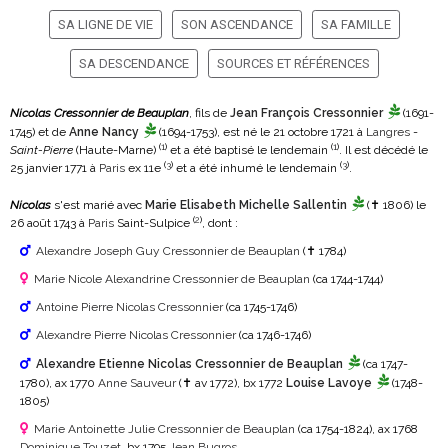
SA LIGNE DE VIE
SON ASCENDANCE
SA FAMILLE
SA DESCENDANCE
SOURCES ET RÉFÉRENCES
Nicolas Cressonnier de Beauplan
, fils de
Jean François Cressonnier
(1691-
1745)
et de
Anne Nancy
(1694-1753)
, est né le 21 octobre 1721 à
Langres
-
(
1
)
(
1
)
Saint-Pierre
(Haute-Marne)
et a été baptisé le lendemain
. Il est décédé le
(
3
)
(
3
)
25 janvier 1771 à
Paris
ex 11e
et a été inhumé le lendemain
.
Nicolas
s'est marié avec
Marie Elisabeth Michelle Sallentin
(✝ 1806)
le
(
2
)
26 août 1743 à
Paris
Saint-Sulpice
, dont :
Alexandre Joseph Guy Cressonnier de Beauplan
(✝ 1784)
Marie Nicole Alexandrine Cressonnier de Beauplan
(ca 1744-1744)
Antoine Pierre Nicolas Cressonnier
(ca 1745-1746)
Alexandre Pierre Nicolas Cressonnier
(ca 1746-1746)
Alexandre Etienne Nicolas Cressonnier de Beauplan
(ca 1747-
1780)
, ax 1770
Anne Sauveur
(✝ av 1772)
, bx 1772
Louise Lavoye
(1748-
1805)
Marie Antoinette Julie Cressonnier de Beauplan
(ca 1754-1824)
, ax 1768
Dominique Touzet
, bx 1795
Jean Bugros