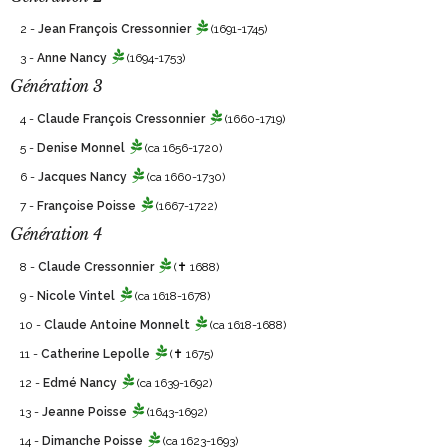
2 -
Jean François Cressonnier
(1691-1745)
3 -
Anne Nancy
(1694-1753)
Génération 3
4 -
Claude François Cressonnier
(1660-1719)
5 -
Denise Monnel
(ca 1656-1720)
6 -
Jacques Nancy
(ca 1660-1730)
7 -
Françoise Poisse
(1667-1722)
Génération 4
8 -
Claude Cressonnier
(✝ 1688)
9 -
Nicole Vintel
(ca 1618-1678)
10 -
Claude Antoine Monnelt
(ca 1618-1688)
11 -
Catherine Lepolle
(✝ 1675)
12 -
Edmé Nancy
(ca 1639-1692)
13 -
Jeanne Poisse
(1643-1692)
14 -
Dimanche Poisse
(ca 1623-1693)