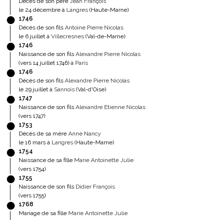
Décès de son père
Jean François
le 24 décembre à
Langres
(Haute-Marne)
1746
Décès de son fils
Antoine Pierre Nicolas
le 6 juillet à
Villecresnes
(Val-de-Marne)
1746
Naissance de son fils
Alexandre Pierre Nicolas
(vers 14 juillet 1746) à
Paris
1746
Décès de son fils
Alexandre Pierre Nicolas
le 29 juillet à
Sannois
(Val-d'Oise)
1747
Naissance de son fils
Alexandre Etienne Nicolas
(vers 1747)
1753
Décès de sa mère
Anne Nancy
le 16 mars à
Langres
(Haute-Marne)
1754
Naissance de sa fille
Marie Antoinette Julie
(vers 1754)
1755
Naissance de son fils
Didier François
(vers 1755)
1768
Mariage de sa fille
Marie Antoinette Julie