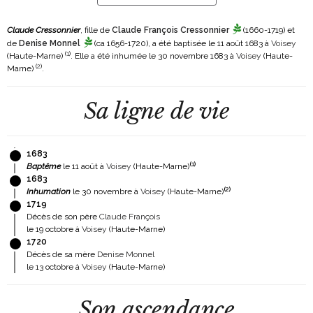
Claude Cressonnier
, fille de
Claude François Cressonnier
(1660-1719)
et
de
Denise Monnel
(ca 1656-1720)
, a été baptisée le 11 août 1683 à
Voisey
(
1
)
(Haute-Marne)
. Elle a été inhumée le 30 novembre 1683 à
Voisey
(Haute-
(
2
)
Marne)
.
Sa ligne de vie
1683
(
1
)
Baptême
le 11 août à
Voisey
(Haute-Marne)
1683
(
2
)
Inhumation
le 30 novembre à
Voisey
(Haute-Marne)
1719
Décès de son père
Claude François
le 19 octobre à
Voisey
(Haute-Marne)
1720
Décès de sa mère
Denise Monnel
le 13 octobre à
Voisey
(Haute-Marne)
Son ascendance