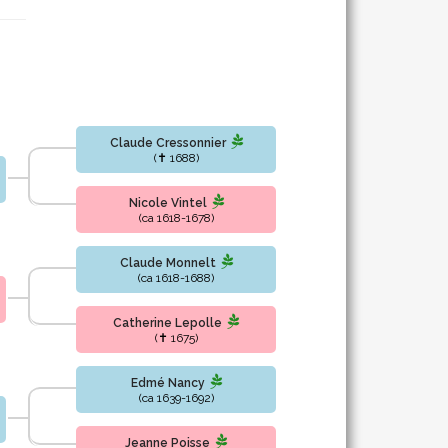
Claude Cressonnier
(✝ 1688)
Nicole Vintel
(ca 1618-1678)
Claude Monnelt
(ca 1618-1688)
Catherine Lepolle
(✝ 1675)
Edmé Nancy
(ca 1639-1692)
Jeanne Poisse