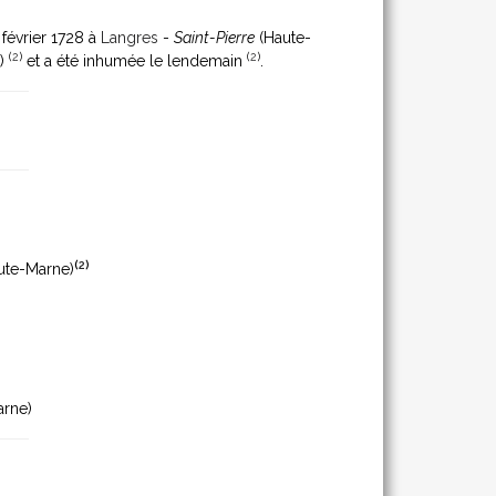
3 février 1728 à
Langres
-
Saint-Pierre
(Haute-
(
2
)
(
2
)
e)
et a été inhumée le lendemain
.
(
2
)
ute-Marne)
rne)