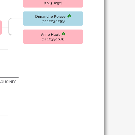
(1643-1692)
Dimanche Poisse
(ca 1623-1693)
Anne Huot
(ca 1633-1681)
COUSINES