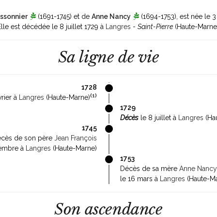
ssonnier
(1691-1745)
et de
Anne Nancy
(1694-1753)
, est née le 
Elle est décédée le 8 juillet 1729 à
Langres
-
Saint-Pierre
(Haute-Marn
Sa ligne de vie
1728
(
1
)
vrier à
Langres
(Haute-Marne)
1729
Décès
le 8 juillet à
Langres
(Ha
1745
cès de son père
Jean François
cembre à
Langres
(Haute-Marne)
1753
Décès de sa mère
Anne Nancy
le 16 mars à
Langres
(Haute-Ma
Son ascendance