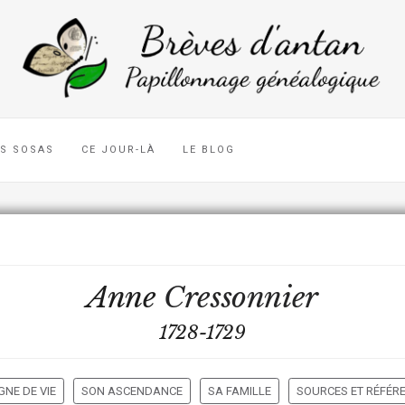
ES SOSAS
CE JOUR-LÀ
LE BLOG
Anne
Cressonnier
1728-1729
GNE DE VIE
SON ASCENDANCE
SA FAMILLE
SOURCES ET RÉFÉR