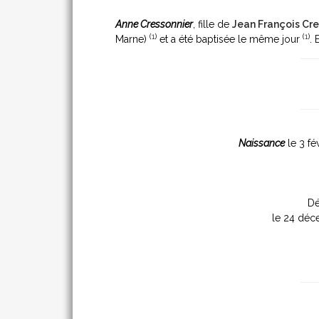
Anne Cressonnier
, fille de
Jean François Cre
(
1
)
(
1
)
Marne)
et a été baptisée le même jour
. 
Naissance
le 3 fé
Dé
le 24 dé