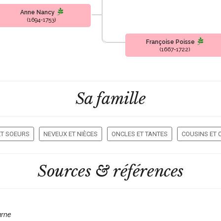
Anne Nancy
(1694-1753)
Françoise Poisse
(1667-1722)
Sa famille
ET SOEURS
NEVEUX ET NIÈCES
ONCLES ET TANTES
COUSINS ET 
Sources & références
arne