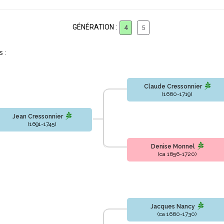
GÉNÉRATION :
4
5
 :
Claude Cressonnier
(1660-1719)
Jean Cressonnier
(1691-1745)
Denise Monnel
(ca 1656-1720)
Jacques Nancy
(ca 1660-1730)