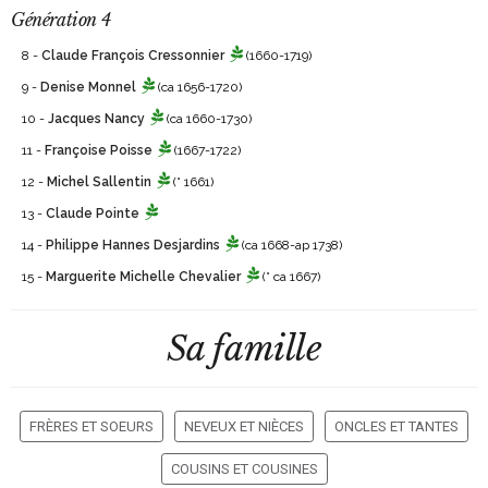
Génération 4
8 -
Claude François Cressonnier
(1660-1719)
9 -
Denise Monnel
(ca 1656-1720)
10 -
Jacques Nancy
(ca 1660-1730)
11 -
Françoise Poisse
(1667-1722)
12 -
Michel Sallentin
(° 1661)
13 -
Claude Pointe
14 -
Philippe Hannes Desjardins
(ca 1668-ap 1738)
15 -
Marguerite Michelle Chevalier
(° ca 1667)
Sa famille
FRÈRES ET SOEURS
NEVEUX ET NIÈCES
ONCLES ET TANTES
COUSINS ET COUSINES