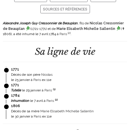
SOURCES ET RÉFÉRENCES
Alexandre Joseph Guy Cressonnier de Beauplan
, fils de
Nicolas Cressonnier
de Beauplan
(1721-1771)
et de
Marie Elisabeth Michelle Sallentin
(✝
(
2
)
1806)
, a été inhumé le 7 avril 1784 à
Paris
.
Sa ligne de vie
1771
Décès de son père
Nicolas
le 25 janvier à
Paris
ex 11e
1771
(
1
)
Tutelle
le 29 janvier à
Paris
1784
(
2
)
Inhumation
le 7 avril à
Paris
1806
Décès de sa mère
Marie Elisabeth Michelle Sallentin
le 30 janvier à
Paris
ex 11e