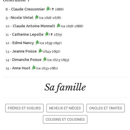
8 -
Claude Cressonnier
(✝ 1688)
9 -
Nicole Vintel
(ca 1618-1678)
10 -
Claude Antoine Monnelt
(ca 1618-1688)
11 -
Catherine Lepolle
(✝ 1675)
12 -
Edmé Nancy
(ca 1639-1692)
13 -
Jeanne Poisse
(1643-1692)
14 -
Dimanche Poisse
(ca 1623-1693)
15 -
Anne Huot
(ca 1633-1681)
Sa famille
FRÈRES ET SOEURS
NEVEUX ET NIÈCES
ONCLES ET TANTES
COUSINS ET COUSINES