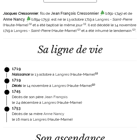
Jacques Cressonnier
, fils de
Jean François Cressonnier
(1691-1745)
et de
Anne Nancy
(1694-1753)
, est né le 13 octobre 1719 à
Langres
-
Saint-Pierre
(
1
)
(
1
)
(Haute-Marne)
et a été baptisé le même jour
. Il est décédé le 14 novembre
(
2
)
(
2
)
1719 à
Langres
-
Saint-Pierre
(Haute-Marne)
et a été inhumé le lendemain
.
Sa ligne de vie
1719
(
1
)
Naissance
le 13 octobre à
Langres
(Haute-Marne)
1719
(
2
)
Décès
le 14 novembre à
Langres
(Haute-Marne)
1745
Décès de son père
Jean François
le 24 décembre à
Langres
(Haute-Marne)
1753
Décès de sa mère
Anne Nancy
le 16 mars à
Langres
(Haute-Marne)
Son ascendance