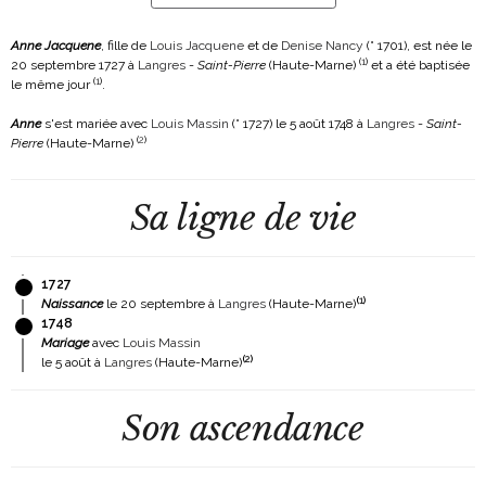
Anne Jacquene
, fille de
Louis Jacquene
et de
Denise Nancy
(° 1701)
, est née le
(
1
)
20 septembre 1727 à
Langres
-
Saint-Pierre
(Haute-Marne)
et a été baptisée
(
1
)
le même jour
.
Anne
s'est mariée avec
Louis Massin
(° 1727)
le 5 août 1748 à
Langres
-
Saint-
(
2
)
Pierre
(Haute-Marne)
Sa ligne de vie
1727
(
1
)
Naissance
le 20 septembre à
Langres
(Haute-Marne)
1748
Mariage
avec
Louis Massin
(
2
)
le 5 août à
Langres
(Haute-Marne)
Son ascendance