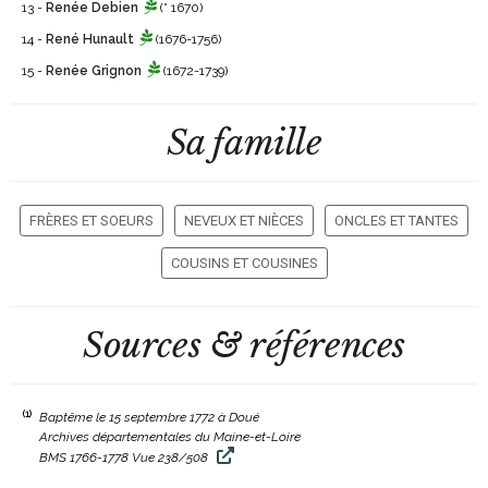
13 -
Renée Debien
(° 1670)
14 -
René Hunault
(1676-1756)
15 -
Renée Grignon
(1672-1739)
Sa famille
FRÈRES ET SOEURS
NEVEUX ET NIÈCES
ONCLES ET TANTES
COUSINS ET COUSINES
Sources & références
(1)
Baptême le 15 septembre 1772 à Doué
Archives départementales du Maine-et-Loire
BMS 1766-1778 Vue 238/508