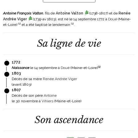
Antoine François Valton
, fils de
Antoine Valton
(1738-1807)
et de
Renée
Andrée Viger
(1739-av 1803)
, est né le 14 septembre 1772 à
Doué
(Maine-
(
1
)
(
1
)
et-Loire)
et a été baptisé le lendemain
.
Sa ligne de vie
1772
(
1
)
Naissance
le 14 septembre à
Doué
(Maine-et-Loire)
1803
Décès de sa mère
Renée Andrée Viger
(avant 1803)
1807
Décès de son père
Antoine
le 30 novembre à
Vihiers
(Maine-et-Loire)
Son ascendance