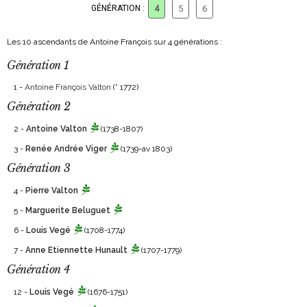
GÉNÉRATION :
4
5
6
Les 10 ascendants de Antoine François sur 4 générations :
Génération 1
1 -
Antoine François Valton
(° 1772)
Génération 2
2 -
Antoine Valton
(1738-1807)
3 -
Renée Andrée Viger
(1739-av 1803)
Génération 3
4 -
Pierre Valton
5 -
Marguerite Beluguet
6 -
Louis Vegé
(1708-1774)
7 -
Anne Etiennette Hunault
(1707-1779)
Génération 4
12 -
Louis Vegé
(1676-1751)