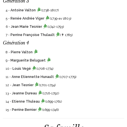
Génération 3
4 -
Antoine Valton
(1738-1807)
5 -
Renée Andrée Viger
(1739-av 1803)
6 -
Jean Marie Tesnier
(1742-1793)
7 -
Perrine Françoise Thulault
(✝ 1785)
Génération 4
8 -
Pierre Valton
9 -
Marguerite Beluguet
10 -
Louis Vegé
(1708-1774)
11 -
Anne Etiennette Hunault
(1707-1779)
12 -
Jean Tesnier
(1701-1754)
13 -
Jeanne Dureau
(1716-1792)
14 -
Etienne Thuleau
(1699-1761)
15 -
Perrine Bernier
(1699-1746)