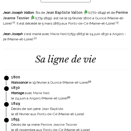
Jean Joseph Valton
, fils de
Jean Baptiste Valton
(1770-1849)
et de
Perrine
Jeanne Tesnier
(1774-1855)
, est né le 19 février 1800 à
Quincé
(Maine-et-
(
1
)
(
3
)
Loire)
. Il est décédé le 5 mars 1863 aux
Ponts-de-Cé
(Maine-et-Loire)
.
Jean Joseph
s'est marié avec
Marie Neil
(1793-1863)
le 24 juin 1830 à
Angers
-
(
2
)
2e
(Maine-et-Loire)
Sa ligne de vie
1800
(
1
)
Naissance
le 19 février à
Quincé
(Maine-et-Loire)
1830
Mariage
avec
Marie Neil
(
2
)
le 24 juin à
Angers
(Maine-et-Loire)
1849
Décès de son père
Jean Baptiste
le 18 février aux
Ponts-de-Cé
(Maine-et-Loire)
1855
Décès de sa mère
Perrine Jeanne Tesnier
le 18 novembre aux
Ponts-de-Cé
(Maine-et-Loire)