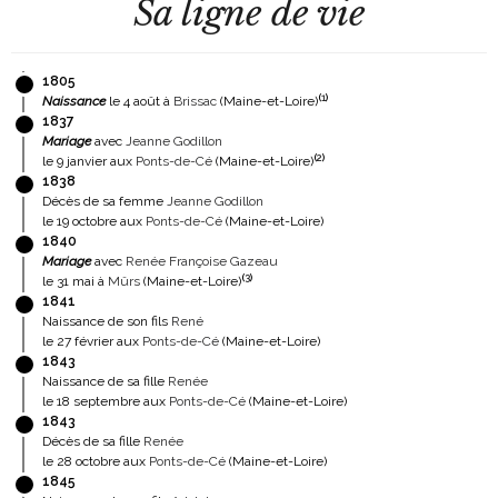
Sa ligne de vie
1805
(
1
)
Naissance
le 4 août à
Brissac
(Maine-et-Loire)
1837
Mariage
avec
Jeanne Godillon
(
2
)
le 9 janvier aux
Ponts-de-Cé
(Maine-et-Loire)
1838
Décès de sa femme
Jeanne Godillon
le 19 octobre aux
Ponts-de-Cé
(Maine-et-Loire)
1840
Mariage
avec
Renée Françoise Gazeau
(
3
)
le 31 mai à
Mûrs
(Maine-et-Loire)
1841
Naissance de son fils
René
le 27 février aux
Ponts-de-Cé
(Maine-et-Loire)
1843
Naissance de sa fille
Renée
le 18 septembre aux
Ponts-de-Cé
(Maine-et-Loire)
1843
Décès de sa fille
Renée
le 28 octobre aux
Ponts-de-Cé
(Maine-et-Loire)
1845