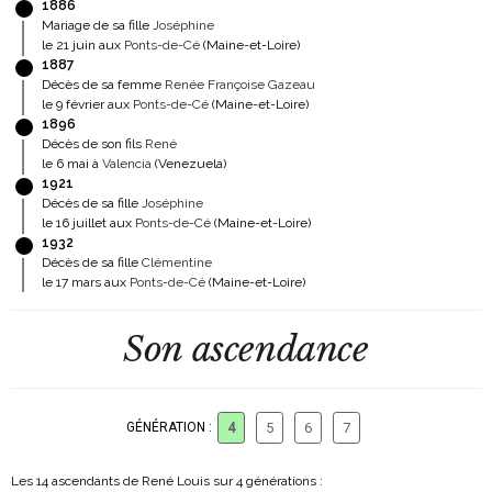
1886
Mariage de sa fille
Joséphine
le 21 juin aux
Ponts-de-Cé
(Maine-et-Loire)
1887
Décès de sa femme
Renée Françoise Gazeau
le 9 février aux
Ponts-de-Cé
(Maine-et-Loire)
1896
Décès de son fils
René
le 6 mai à
Valencia
(Venezuela)
1921
Décès de sa fille
Joséphine
le 16 juillet aux
Ponts-de-Cé
(Maine-et-Loire)
1932
Décès de sa fille
Clémentine
le 17 mars aux
Ponts-de-Cé
(Maine-et-Loire)
Son ascendance
GÉNÉRATION :
4
5
6
7
Les 14 ascendants de René Louis sur 4 générations :