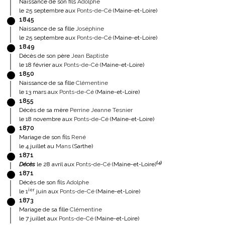
Naissance de son fils
Adolphe
le 25 septembre aux
Ponts-de-Cé
(Maine-et-Loire)
1845
Naissance de sa fille
Joséphine
le 25 septembre aux
Ponts-de-Cé
(Maine-et-Loire)
1849
Décès de son père
Jean Baptiste
le 18 février aux
Ponts-de-Cé
(Maine-et-Loire)
1850
Naissance de sa fille
Clémentine
le 13 mars aux
Ponts-de-Cé
(Maine-et-Loire)
1855
Décès de sa mère
Perrine Jeanne Tesnier
le 18 novembre aux
Ponts-de-Cé
(Maine-et-Loire)
1870
Mariage de son fils
René
le 4 juillet au
Mans
(Sarthe)
1871
(
4
)
Décès
le 28 avril aux
Ponts-de-Cé
(Maine-et-Loire)
1871
Décès de son fils
Adolphe
ier
le 1
juin aux
Ponts-de-Cé
(Maine-et-Loire)
1873
Mariage de sa fille
Clémentine
le 7 juillet aux
Ponts-de-Cé
(Maine-et-Loire)