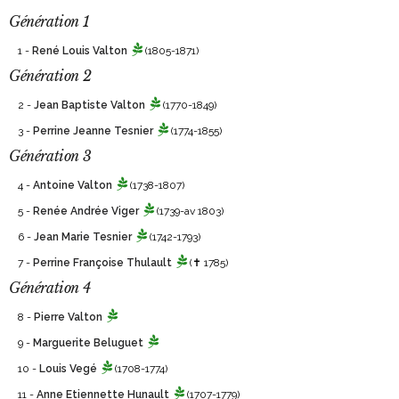
Génération 1
1 -
René Louis Valton
(1805-1871)
Génération 2
2 -
Jean Baptiste Valton
(1770-1849)
3 -
Perrine Jeanne Tesnier
(1774-1855)
Génération 3
4 -
Antoine Valton
(1738-1807)
5 -
Renée Andrée Viger
(1739-av 1803)
6 -
Jean Marie Tesnier
(1742-1793)
7 -
Perrine Françoise Thulault
(✝ 1785)
Génération 4
8 -
Pierre Valton
9 -
Marguerite Beluguet
10 -
Louis Vegé
(1708-1774)
11 -
Anne Etiennette Hunault
(1707-1779)