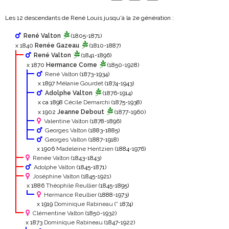
Les 12 descendants de René Louis jusqu'à la 2
e
génération :
René Valton
(1805-1871)
x 1840
Renée Gazeau
(1810-1887)
René Valton
(1841-1896)
x 1870
Hermance Corne
(1850-1928)
René Valton
(1873-1934)
x 1897
Mélanie Gourdet
(1874-1943)
Adolphe Valton
(1876-1914)
x ca 1898
Cécile Demarchi
(1875-1938)
x 1902
Jeanne Debout
(1877-1960)
Valentine Valton
(1878-1896)
Georges Valton
(1883-1885)
Georges Valton
(1887-1918)
x 1906
Madeleine Hentzien
(1884-1976)
Renée Valton
(1843-1843)
Adolphe Valton
(1845-1871)
Joséphine Valton
(1845-1921)
x 1886
Théophile Reullier
(1845-1895)
Hermance Reullier
(1888-1973)
x 1919
Dominique Rabineau
(° 1874)
Clémentine Valton
(1850-1932)
x 1873
Dominique Rabineau
(1847-1922)