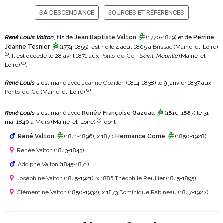
SA DESCENDANCE
SOURCES ET RÉFÉRENCES
René Louis Valton
, fils de
Jean Baptiste Valton
(1770-1849)
et de
Perrine
Jeanne Tesnier
(1774-1855)
, est né le 4 août 1805 à
Brissac
(Maine-et-Loire)
(
1
)
. Il est décédé le 28 avril 1871 aux
Ponts-de-Cé
-
Saint-Maurille
(Maine-et-
(
4
)
Loire)
.
René Louis
s'est marié avec
Jeanne Godillon
(1814-1838)
le 9 janvier 1837 aux
(
2
)
Ponts-de-Cé
(Maine-et-Loire)
René Louis
s'est marié avec
Renée Françoise Gazeau
(1810-1887)
le 31
(
3
)
mai 1840 à
Mûrs
(Maine-et-Loire)
, dont :
René Valton
(1841-1896)
, x 1870
Hermance Corne
(1850-1928)
Renée Valton
(1843-1843)
Adolphe Valton
(1845-1871)
Joséphine Valton
(1845-1921)
, x 1886
Théophile Reullier
(1845-1895)
Clémentine Valton
(1850-1932)
, x 1873
Dominique Rabineau
(1847-1922)