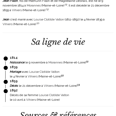
Jean Fillon
, fils de Mathurin Fillon et de Magdelaine Desnais, est né le 9
(
1
)
novembre 1814 à
Morannes
(Maine-et-Loire)
. Il est décédé le 21 décembre
(
3
)
1859 à
Vihiers
(Maine-et-Loire)
.
Jean
s'est marié avec
Louise Clotilde Valton
(1811-1892)
le 4 février 1839 à
(
2
)
Vihiers
(Maine-et-Loire)
Sa ligne de vie
1814
(
1
)
Naissance
le 9 novembre à
Morannes
(Maine-et-Loire)
1839
Mariage
avec
Louise Clotilde Valton
(
2
)
le 4 février à
Vihiers
(Maine-et-Loire)
1859
(
3
)
Décès
le 21 décembre à
Vihiers
(Maine-et-Loire)
1892
Décès de sa femme
Louise Clotilde Valton
le 10 avril à
Vihiers
(Maine-et-Loire)
Sources & références