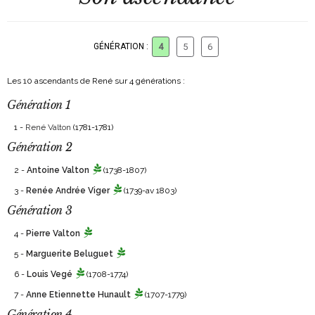
GÉNÉRATION :
4
5
6
Les 10 ascendants de René sur 4 générations :
Génération 1
1 -
René Valton
(1781-1781)
Génération 2
2 -
Antoine Valton
(1738-1807)
3 -
Renée Andrée Viger
(1739-av 1803)
Génération 3
4 -
Pierre Valton
5 -
Marguerite Beluguet
6 -
Louis Vegé
(1708-1774)
7 -
Anne Etiennette Hunault
(1707-1779)
Génération 4