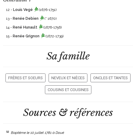
12 -
Louis Vegé
(1676-1751)
13 -
Renée Debien
(° 1670)
14 -
René Hunault
(1676-1756)
15 -
Renée Grignon
(1672-1739)
Sa famille
FRÈRES ET SOEURS
NEVEUX ET NIÈCES
ONCLES ET TANTES
COUSINS ET COUSINES
Sources & références
(1)
Baptême le 10 juillet 1781 à Doué