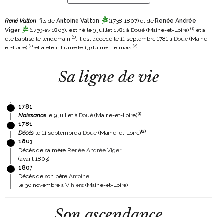
René Valton
, fils de
Antoine Valton
(1738-1807)
et de
Renée Andrée
(
1
)
Viger
(1739-av 1803)
, est né le 9 juillet 1781 à
Doué
(Maine-et-Loire)
et a
(
1
)
été baptisé le lendemain
. Il est décédé le 11 septembre 1781 à
Doué
(Maine-
(
2
)
(
2
)
et-Loire)
et a été inhumé le 13 du même mois
.
Sa ligne de vie
1781
(
1
)
Naissance
le 9 juillet à
Doué
(Maine-et-Loire)
1781
(
2
)
Décès
le 11 septembre à
Doué
(Maine-et-Loire)
1803
Décès de sa mère
Renée Andrée Viger
(avant 1803)
1807
Décès de son père
Antoine
le 30 novembre à
Vihiers
(Maine-et-Loire)
Son ascendance