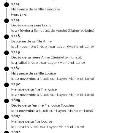
1774
Naissance de sa fille
Françoise
(vers 1774)
1774
Décès de son père
Louis
le 27 février à
Saint Just de Verché
(Maine-et-Loire)
1778
Baptême de sa fille
Anne
le 18 novembre à
Nueil-sur-Layon
(Maine-et-Loire)
1779
Décès de sa mère
Anne Etiennette Hunault
le 4 juillet à
Nueil-sur-Layon
(Maine-et-Loire)
1787
Naissance de sa fille
Louise
le 10 novembre à
Nueil-sur-Layon
(Maine-et-Loire)
1792
Mariage de sa fille
Françoise
le 27 novembre à
Nueil-sur-Layon
(Maine-et-Loire)
1805
Décès de sa femme
Françoise Foucher
le 11 novembre à
Nueil-sur-Layon
(Maine-et-Loire)
1807
Mariage de sa fille
Louise
le 12 avril à
Nueil-sur-Layon
(Maine-et-Loire)
1807