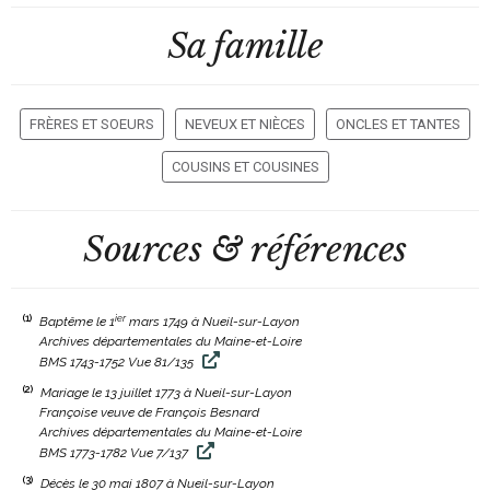
Sa famille
FRÈRES ET SOEURS
NEVEUX ET NIÈCES
ONCLES ET TANTES
COUSINS ET COUSINES
Sources & références
(1)
ier
Baptême le 1
mars 1749 à Nueil-sur-Layon
Archives départementales du Maine-et-Loire
BMS 1743-1752 Vue 81/135
(2)
Mariage le 13 juillet 1773 à Nueil-sur-Layon
Françoise veuve de François Besnard
Archives départementales du Maine-et-Loire
BMS 1773-1782 Vue 7/137
(3)
Décès le 30 mai 1807 à Nueil-sur-Layon