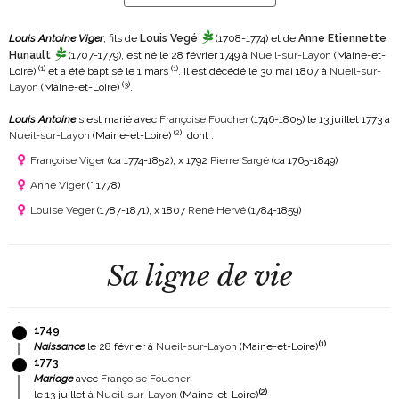
Louis Antoine Viger
, fils de
Louis Vegé
(1708-1774)
et de
Anne Etiennette
Hunault
(1707-1779)
, est né le 28 février 1749 à
Nueil-sur-Layon
(Maine-et-
(
1
)
(
1
)
Loire)
et a été baptisé le 1 mars
. Il est décédé le 30 mai 1807 à
Nueil-sur-
(
3
)
Layon
(Maine-et-Loire)
.
Louis Antoine
s'est marié avec
Françoise Foucher
(1746-1805)
le 13 juillet 1773 à
(
2
)
Nueil-sur-Layon
(Maine-et-Loire)
, dont :
Françoise Viger
(ca 1774-1852)
, x 1792
Pierre Sargé
(ca 1765-1849)
Anne Viger
(° 1778)
Louise Veger
(1787-1871)
, x 1807
René Hervé
(1784-1859)
Sa ligne de vie
1749
(
1
)
Naissance
le 28 février à
Nueil-sur-Layon
(Maine-et-Loire)
1773
Mariage
avec
Françoise Foucher
(
2
)
le 13 juillet à
Nueil-sur-Layon
(Maine-et-Loire)