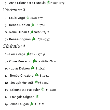
3 -
Anne Etiennette Hunault
(1707-1779)
Génération 3
4 -
Louis Vegé
(1676-1751)
5 -
Renée Debien
(° 1670)
6 -
René Hunault
(1676-1756)
7 -
Renée Grignon
(1672-1739)
Génération 4
8 -
Louis Vegé
(✝ av 1703)
9 -
Olive Merceron
(ca 1648-1680)
10 -
Louis Debien
(✝ 1694)
11 -
Renée Cheziere
(✝ 1684)
12 -
Joseph Hunault
(✝ 1687)
13 -
Etiennette Pasquier
(✝ 1690)
14 -
François Grignon
15 -
Anne Faligan
(✝ 1712)