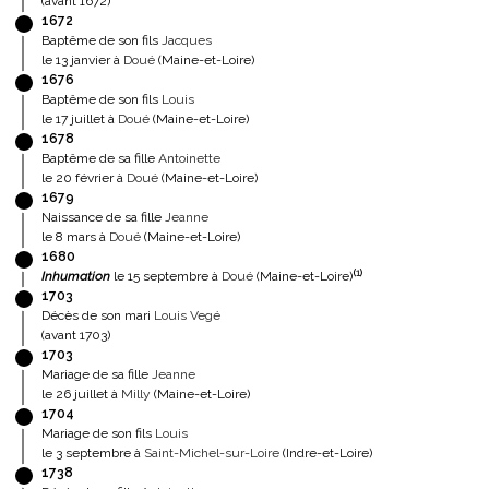
(avant 1672)
1672
Baptême de son fils
Jacques
le 13 janvier à
Doué
(Maine-et-Loire)
1676
Baptême de son fils
Louis
le 17 juillet à
Doué
(Maine-et-Loire)
1678
Baptême de sa fille
Antoinette
le 20 février à
Doué
(Maine-et-Loire)
1679
Naissance de sa fille
Jeanne
le 8 mars à
Doué
(Maine-et-Loire)
1680
(
1
)
Inhumation
le 15 septembre à
Doué
(Maine-et-Loire)
1703
Décès de son mari
Louis Vegé
(avant 1703)
1703
Mariage de sa fille
Jeanne
le 26 juillet à
Milly
(Maine-et-Loire)
1704
Mariage de son fils
Louis
le 3 septembre à
Saint-Michel-sur-Loire
(Indre-et-Loire)
1738