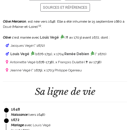
SOURCES ET RÉFÉRENCES
Olive Merceron
, est née vers 1648. Elle a été inhumée le 15 septembre 1680 à
(
1
)
Doué
(Maine-et-Loire)
.
Olive
s'est mariée avec
Louis Vegé
(✝ av 1703)
avant 1672, dont :
Jacques Vegé
(° 1672)
Louis Vegé
(1676-1751)
, x 1704
Renée Debien
(° 1670)
Antoinette Vegé
(1678-1738)
, x
François Dulatté
(✝ av 1738)
Jeanne Vegé
(° 1679)
, x 1703
Philippe Ogereau
Sa ligne de vie
1648
Naissance
(vers 1648)
1672
Mariage
avec
Louis Vegé