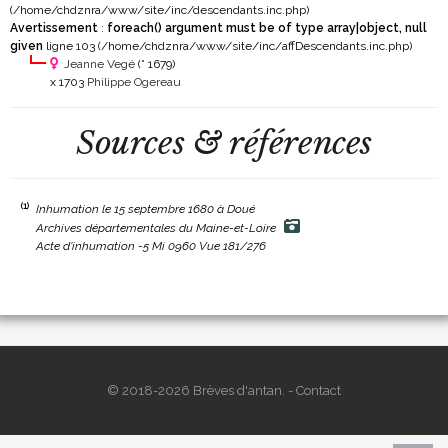
(/home/chdznra/www/site/inc/descendants.inc.php)
Avertissement
:
foreach() argument must be of type array|object, null
given
ligne 103 (/home/chdznra/www/site/inc/affDescendants.inc.php)
Jeanne Vegé
(° 1679)
x 1703
Philippe Ogereau
Sources & références
(1)
Inhumation le 15 septembre 1680 à Doué
Archives départementales du Maine-et-Loire
Acte d'inhumation -5 Mi 0960 Vue 181/276
© 2018-2026 Brèves d'antan. -
Contact