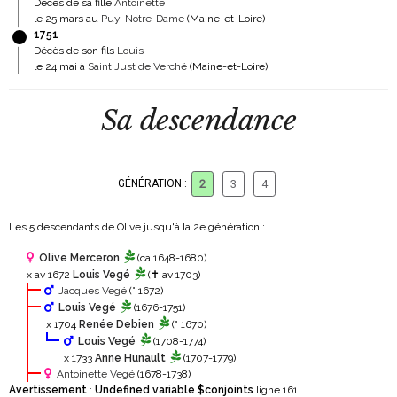
Décès de sa fille
Antoinette
le 25 mars au
Puy-Notre-Dame
(Maine-et-Loire)
1751
Décès de son fils
Louis
le 24 mai à
Saint Just de Verché
(Maine-et-Loire)
Sa descendance
GÉNÉRATION :
2
3
4
Les 5 descendants de Olive jusqu'à la 2
e
génération :
Olive Merceron
(ca 1648-1680)
x av 1672
Louis Vegé
(✝ av 1703)
Jacques Vegé
(° 1672)
Louis Vegé
(1676-1751)
x 1704
Renée Debien
(° 1670)
Louis Vegé
(1708-1774)
x 1733
Anne Hunault
(1707-1779)
Antoinette Vegé
(1678-1738)
Avertissement
:
Undefined variable $conjoints
ligne 161