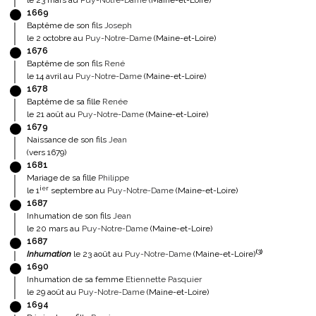
le 23 mars au
Puy-Notre-Dame
(Maine-et-Loire)
1669
Baptême de son fils
Joseph
le 2 octobre au
Puy-Notre-Dame
(Maine-et-Loire)
1676
Baptême de son fils
René
le 14 avril au
Puy-Notre-Dame
(Maine-et-Loire)
1678
Baptême de sa fille
Renée
le 21 août au
Puy-Notre-Dame
(Maine-et-Loire)
1679
Naissance de son fils
Jean
(vers 1679)
1681
Mariage de sa fille
Philippe
ier
le 1
septembre au
Puy-Notre-Dame
(Maine-et-Loire)
1687
Inhumation de son fils
Jean
le 20 mars au
Puy-Notre-Dame
(Maine-et-Loire)
1687
(
3
)
Inhumation
le 23 août au
Puy-Notre-Dame
(Maine-et-Loire)
1690
Inhumation de sa femme
Etiennette Pasquier
le 29 août au
Puy-Notre-Dame
(Maine-et-Loire)
1694