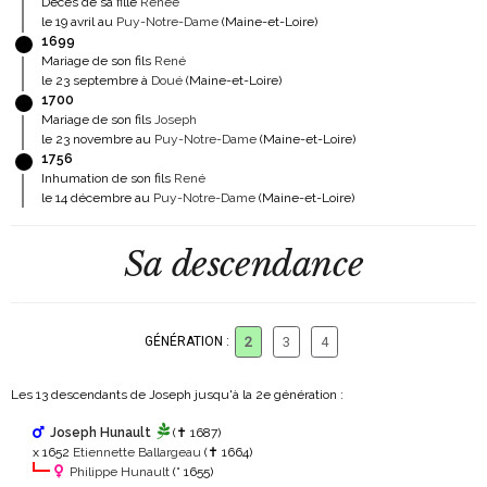
Décès de sa fille
Renée
le 19 avril au
Puy-Notre-Dame
(Maine-et-Loire)
1699
Mariage de son fils
René
le 23 septembre à
Doué
(Maine-et-Loire)
1700
Mariage de son fils
Joseph
le 23 novembre au
Puy-Notre-Dame
(Maine-et-Loire)
1756
Inhumation de son fils
René
le 14 décembre au
Puy-Notre-Dame
(Maine-et-Loire)
Sa descendance
GÉNÉRATION :
2
3
4
Les 13 descendants de Joseph jusqu'à la 2
e
génération :
Joseph Hunault
(✝ 1687)
x 1652
Etiennette Ballargeau
(✝ 1664)
Philippe Hunault
(° 1655)