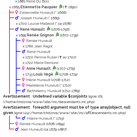
x 1681
René Du Bois
x 1665
Etiennette Pasquier
(✝ 1690)
Estiennette Hunault
(° 1666)
Joseph Hunault
(° 1669)
x 1700
Louise Mallecot
(° ca 1678)
René Hunault
(1676-1756)
x 1699
Renée Grignon
(1672-1739)
Renée Hunault
x 1760
Jean Ragot
René Hunault
x 1720
Perrine Rulier
(✝ av 1722)
x 1722
Marie Remond
Anne Hunault
(1707-1779)
x 1733
Louis Vegé
(1708-1774)
Marie Hunault
(1708-1712)
Madeleine Hunault
(° 1710)
Barthélemy Hunault
(1712-1789)
Avertissement
:
Undefined variable $conjoints
ligne 161
(/home/chdznra/www/site/inc/descendants.inc.php)
Avertissement
:
foreach() argument must be of type array|object, null
given
ligne 124 (/home/chdznra/www/site/inc/affDescendants.inc.php)
Hilaire Hunault
(° 1715)
Renée Hunault
(1678-1694)
Jean Hunault
(ca 1679-1687)