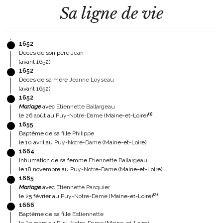
Sa ligne de vie
1652
Décès de son père
Jean
(avant 1652)
1652
Décès de sa mère
Jeanne Loyseau
(avant 1652)
1652
Mariage
avec
Etiennette Ballargeau
(
1
)
le 26 août au
Puy-Notre-Dame
(Maine-et-Loire)
1655
Baptême de sa fille
Philippe
le 10 avril au
Puy-Notre-Dame
(Maine-et-Loire)
1664
Inhumation de sa femme
Etiennette Ballargeau
le 18 novembre au
Puy-Notre-Dame
(Maine-et-Loire)
1665
Mariage
avec
Etiennette Pasquier
(
2
)
le 25 février au
Puy-Notre-Dame
(Maine-et-Loire)
1666
Baptême de sa fille
Estiennette