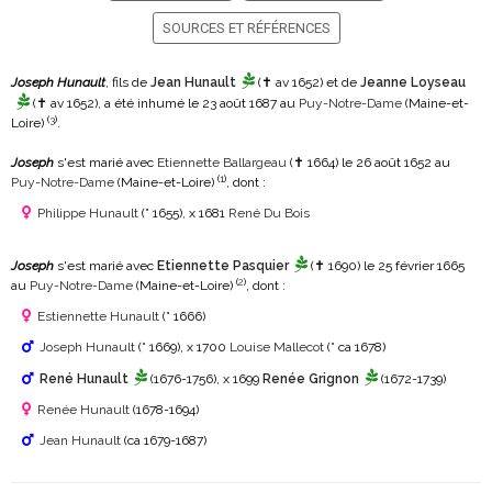
SOURCES ET RÉFÉRENCES
Joseph Hunault
, fils de
Jean Hunault
(✝ av 1652)
et de
Jeanne Loyseau
(✝ av 1652)
, a été inhumé le 23 août 1687 au
Puy-Notre-Dame
(Maine-et-
(
3
)
Loire)
.
Joseph
s'est marié avec
Etiennette Ballargeau
(✝ 1664)
le 26 août 1652 au
(
1
)
Puy-Notre-Dame
(Maine-et-Loire)
, dont :
Philippe Hunault
(° 1655)
, x 1681
René Du Bois
Joseph
s'est marié avec
Etiennette Pasquier
(✝ 1690)
le 25 février 1665
(
2
)
au
Puy-Notre-Dame
(Maine-et-Loire)
, dont :
Estiennette Hunault
(° 1666)
Joseph Hunault
(° 1669)
, x 1700
Louise Mallecot
(° ca 1678)
René Hunault
(1676-1756)
, x 1699
Renée Grignon
(1672-1739)
Renée Hunault
(1678-1694)
Jean Hunault
(ca 1679-1687)