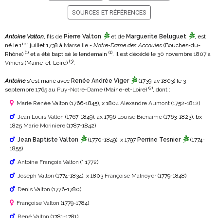
SOURCES ET RÉFÉRENCES
Antoine Valton
, fils de
Pierre Valton
et de
Marguerite Beluguet
, est
ier
né le 1
juillet 1738 à
Marseille
-
Notre-Dame des Accoules
(Bouches-du-
(
1
)
(
1
)
Rhône)
et a été baptisé le lendemain
. Il est décédé le 30 novembre 1807 à
(
3
)
Vihiers
(Maine-et-Loire)
.
Antoine
s'est marié avec
Renée Andrée Viger
(1739-av 1803)
le 3
(
2
)
septembre 1765 au
Puy-Notre-Dame
(Maine-et-Loire)
, dont :
Marie Renée Valton
(1766-1845)
, x 1804
Alexandre Aumont
(1752-1812)
Jean Louis Valton
(1767-1849)
, ax 1796
Louise Bienaimé
(1763-1823)
, bx
1825
Marie Moriniere
(1787-1842)
Jean Baptiste Valton
(1770-1849)
, x 1797
Perrine Tesnier
(1774-
1855)
Antoine François Valton
(° 1772)
Joseph Valton
(1774-1834)
, x 1803
Françoise Malnoyer
(1779-1848)
Denis Valton
(1776-1780)
Françoise Valton
(1779-1784)
René Valton
(1781-1781)