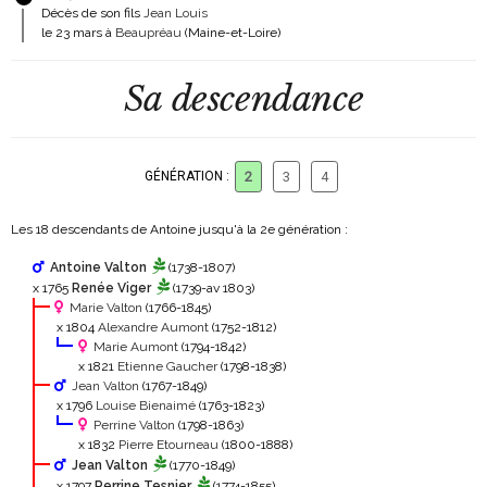
Décès de son fils
Jean Louis
le 23 mars à
Beaupréau
(Maine-et-Loire)
Sa descendance
GÉNÉRATION :
2
3
4
Les 18 descendants de Antoine jusqu'à la 2
e
génération :
Antoine Valton
(1738-1807)
x 1765
Renée Viger
(1739-av 1803)
Marie Valton
(1766-1845)
x 1804
Alexandre Aumont
(1752-1812)
Marie Aumont
(1794-1842)
x 1821
Etienne Gaucher
(1798-1838)
Jean Valton
(1767-1849)
x 1796
Louise Bienaimé
(1763-1823)
Perrine Valton
(1798-1863)
x 1832
Pierre Etourneau
(1800-1888)
Jean Valton
(1770-1849)
x 1797
Perrine Tesnier
(1774-1855)