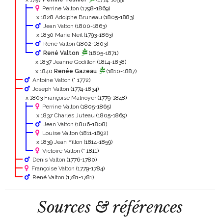
Perrine Valton
(1798-1869)
x 1828
Adolphe Bruneau
(1805-1883)
Jean Valton
(1800-1863)
x 1830
Marie Neil
(1793-1863)
René Valton
(1802-1803)
René Valton
(1805-1871)
x 1837
Jeanne Godillon
(1814-1838)
x 1840
Renée Gazeau
(1810-1887)
Antoine Valton
(° 1772)
Joseph Valton
(1774-1834)
x 1803
Françoise Malnoyer
(1779-1848)
Perrine Valton
(1805-1865)
x 1837
Charles Juteau
(1805-1869)
Jean Valton
(1806-1808)
Louise Valton
(1811-1892)
x 1839
Jean Fillon
(1814-1859)
Victoire Valton
(° 1811)
Denis Valton
(1776-1780)
Françoise Valton
(1779-1784)
René Valton
(1781-1781)
Sources & références