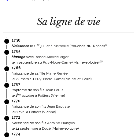
Sa ligne de vie
1738
ier
(
1
)
Naissance
le 1
juillet à
Marseille
(Bouches-du-Rhône)
1765
Mariage
avec
Renée Andrée Viger
(
2
)
le 3 septembre au
Puy-Notre-Dame
(Maine-et-Loire)
1766
Naissance de sa fille
Marie Renée
le 24 mars au
Puy-Notre-Dame
(Maine-et-Loire)
1767
Baptême de son fils
Jean Louis
ier
le 1
octobre à
Poitiers
(Vienne)
1770
Naissance de son fils
Jean Baptiste
le 8 avril à
Poitiers
(Vienne)
1772
Naissance de son fils
Antoine François
le 14 septembre à
Doué
(Maine-et-Loire)
1774