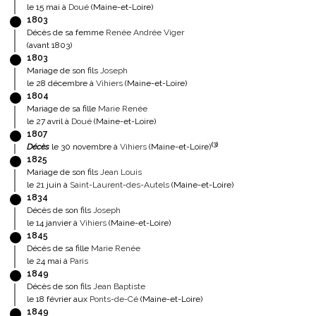
le 15 mai à
Doué
(Maine-et-Loire)
1803
Décès de sa femme
Renée Andrée Viger
(avant 1803)
1803
Mariage de son fils
Joseph
le 28 décembre à
Vihiers
(Maine-et-Loire)
1804
Mariage de sa fille
Marie Renée
le 27 avril à
Doué
(Maine-et-Loire)
1807
(
3
)
Décès
le 30 novembre à
Vihiers
(Maine-et-Loire)
1825
Mariage de son fils
Jean Louis
le 21 juin à
Saint-Laurent-des-Autels
(Maine-et-Loire)
1834
Décès de son fils
Joseph
le 14 janvier à
Vihiers
(Maine-et-Loire)
1845
Décès de sa fille
Marie Renée
le 24 mai à
Paris
1849
Décès de son fils
Jean Baptiste
le 18 février aux
Ponts-de-Cé
(Maine-et-Loire)
1849