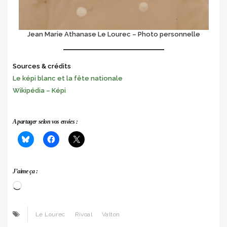
Jean Marie Athanase Le Lourec – Photo personnelle
Sources & crédits
Le képi blanc et la fête nationale
Wikipédia – Képi
A partager selon vos envies :
J’aime ça :
Chargement…
Le Lourec
Rivoal
Valton