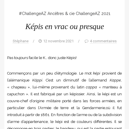
#ChallengeAZ
Ancêtres & cie
ChallengeAZ 2021
Képis en vrac ou presque
Stéphane
/
12 novembre 2021
/
4 commentaires
Pas toujours facile le K… donc juste Képis!
Commençons par un peu d’étymologie. Le mot
képi
provient de
l’alémanique
Käppi
. C’est un diminutif de l’allemand
Kappe
,
« chapeau », lui-même provenant du latin
cappa
« manteau à
capuchon ». Il est fabriqué par un képissier. Ainsi, le képi est un
couvre-chef d’origine militaire porté dans les forces armées, en
particulier dans l’Armée de terre et la Gendarmerie,où il fut
introduit à partir de 1861. En fonction de l’arme ou de la subdivision
d’arme d’appartenance, le képi est de couleurs différentes. Il se
décompose en trois parties: le bandeau, qui est la partie entourant