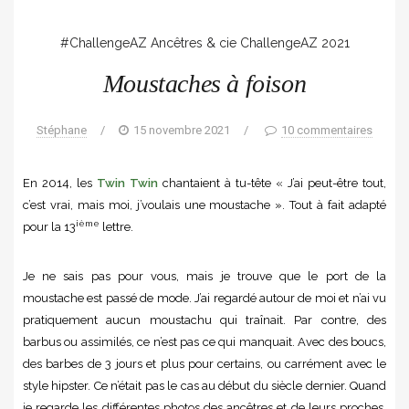
#ChallengeAZ
Ancêtres & cie
ChallengeAZ 2021
Moustaches à foison
Stéphane
/
15 novembre 2021
/
10 commentaires
En 2014, les
Twin Twin
chantaient à tu-tête « J’ai peut-être tout,
c’est vrai, mais moi, j’voulais une moustache ». Tout à fait adapté
ième
pour la 13
lettre.
Je ne sais pas pour vous, mais je trouve que le port de la
moustache est passé de mode. J’ai regardé autour de moi et n’ai vu
pratiquement aucun moustachu qui traînait. Par contre, des
barbus ou assimilés, ce n’est pas ce qui manquait. Avec des boucs,
des barbes de 3 jours et plus pour certains, ou carrément avec le
style hipster. Ce n’était pas le cas au début du siècle dernier. Quand
je regarde les différentes photos des ancêtres et de leurs proches,