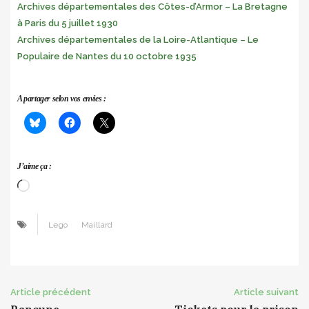
Archives départementales des Côtes-d’Armor – La Bretagne
à Paris du 5 juillet 1930
Archives départementales de la Loire-Atlantique – Le
Populaire de Nantes du 10 octobre 1935
A partager selon vos envies :
J’aime ça :
Chargement…
Lego
Maillard
Post
Article précédent
Article suivant
Rancune
Tickets pour la prison