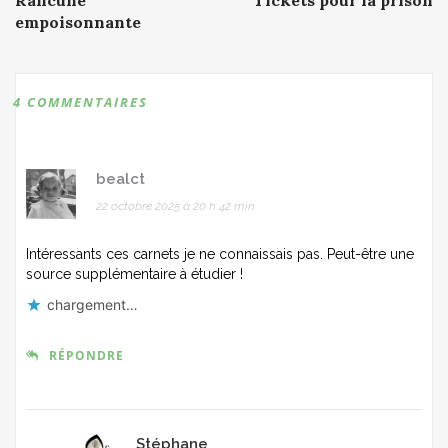
navigation
empoisonnante
4 COMMENTAIRES
bealct
22 octobre 2025 à 20 h 42 min
Intéressants ces carnets je ne connaissais pas. Peut-être une
source supplémentaire à étudier !
chargement…
RÉPONDRE
Stéphane