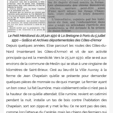
Le Petit Méridional du 28 juin 1930 & La Bretagne à Paris du 5 juillet
1930 – Gallica et Archives départementales des Côtes-d’Armor
Depuis quelques années, Elise parcourt les routes des Côtes-du-
Nord (maintenant les Côtes-d’Armor) et vit de son activité
principale qui est la mendicité. Vers le 25 juin 1930, elle se est aux
environs de la commune de Meslin qui se situe à une vingtaine de
kilomètres de Saint-Brieux. C’est au lieu-dit la Ville Auvray, à la
ferme de Jean Chapelain qu’elle se présente pour demander
quelques pièces de monnaie ou de quoi manger. Le fermier ayant
un bon cœur, lui fait l’aumône, mais visiblement celle-ci n’est pas à
la hauteur de ce qu’elle attendait. Elle rumine, revient en catimini
pendant la nuit, installe un tas de bois contre l’habitation des
Chapelain, sort son zippo et y met le feu. Ce ne sont pas des oies,
comme lors l’attaque du Capitole, mais les chiens des fermiers qui