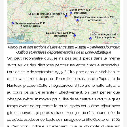
Parcours et arrestations d’Elise entre 1931 & 1935 – Différents journaux
Gallica et Archives départementales de la Loire-Atlantique
On peut reconnaître qu’Elise n’a pas les 2 pieds dans le même
sabot au vu des distances parcourues entre chaque arrestation.
Lors de celle de septembre 1935, à Pluvigner dans le Morbihan, et
qui lui vaut 2 mois de prison, l’entrefilet paru dans «Le Populaire de
Nantes», précise «Cette villégiature constituera une halte salutaire
au cours de sa vie errante». Effectivement, on peut penser que
c’était peut-être un moyen pour Elise de se mettre au vert quelques
temps avant de reprendre le route. Après cet ixième séjour avec
gite et couverts , je perds sa trace. A ce jour je n’ai aucune idée de
ce qu’elle est devenue. L’acte de mariage de sa fille Odette, en 1962
à Campbon, indique simplement que le domicile d’Elise est