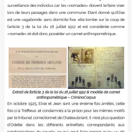
surveillance des individus car les «nomades» doivent le faire viser
lors de leurs passages dans une commune. Etant donné qu’Elise
est une vagabonde, sans domicile fixe, elle tombe sur le coup de
l’article 3 de la loi du 16 juillet 1912 et est considérée comme
«nomade» et doit donc posséder un carnet anthropométrique.
Extrait de l’article 3 de la loi du 16 juillet 1912 & modèle de carnet
anthropométrique – CriminoCorpus
En octobre 1925, Elise et Jean sont une énième fois arrêtés, cette
fois ci à Tréffieux, et condamnés à la prison pour les mêmes motifs
par le tribunal correctionnel de Chateaubriant. Il n’est plus question
d’Odette dans les différents entrefilets correspondants aux
condamnations du couple, ce qui peut faire penser qu’au vu de