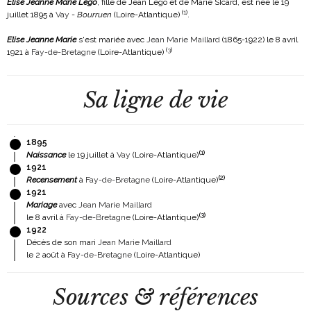
Elise Jeanne Marie Lego
, fille de Jean Lego et de Marie SIcard, est née le 19
(
1
)
juillet 1895 à
Vay
-
Bourruen
(Loire-Atlantique)
.
Elise Jeanne Marie
s'est mariée avec
Jean Marie Maillard
(1865-1922)
le 8 avril
(
3
)
1921 à
Fay-de-Bretagne
(Loire-Atlantique)
Sa ligne de vie
1895
(
1
)
Naissance
le 19 juillet à
Vay
(Loire-Atlantique)
1921
(
2
)
Recensement
à
Fay-de-Bretagne
(Loire-Atlantique)
1921
Mariage
avec
Jean Marie Maillard
(
3
)
le 8 avril à
Fay-de-Bretagne
(Loire-Atlantique)
1922
Décès de son mari
Jean Marie Maillard
le 2 août à
Fay-de-Bretagne
(Loire-Atlantique)
Sources & références