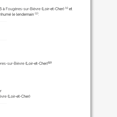
(
1
)
46 à
Fougères-sur-Bièvre
(Loir-et-Cher)
et
(
2
)
 inhumé le lendemain
.
(
2
)
res-sur-Bièvre
(Loir-et-Cher)
r
èvre
(Loir-et-Cher)