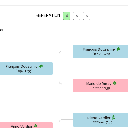
GÉNÉRATION :
4
5
6
s :
François Douzamie
(1657-1723)
François Douzamie
(1697-1753)
Marie de Russy
(1667-1699)
Pierre Verdier
(1666-av 1733)
Anne Verdier