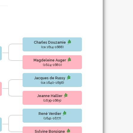
Charles Douzamie
(ca 1614-1688)
Magdeleine Auger
(1624-1680)
Jacques de Russy
(ca 1640-1696)
Jeanne Hallier
(1639-1685)
René Verdier
(1641-1677)
Sylvine Bonsigne