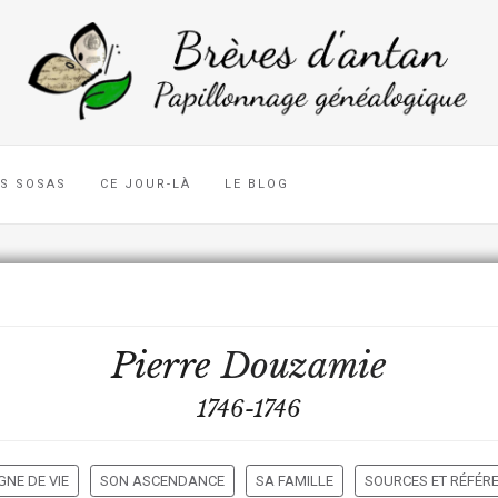
ES SOSAS
CE JOUR-LÀ
LE BLOG
Pierre
Douzamie
1746-1746
GNE DE VIE
SON ASCENDANCE
SA FAMILLE
SOURCES ET RÉFÉR