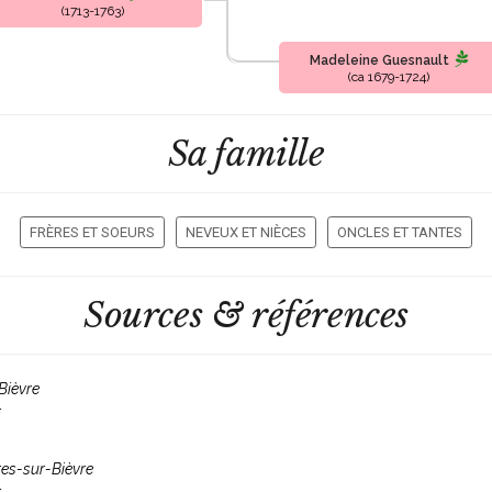
(1713-1763)
Madeleine Guesnault
(ca 1679-1724)
Sa famille
FRÈRES ET SOEURS
NEVEUX ET NIÈCES
ONCLES ET TANTES
Sources & références
Bièvre
r
res-sur-Bièvre