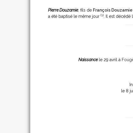
Pierre Douzamie
, fils de
François Douzamie
(
1
)
a été baptisé le même jour
. Il est décéd
Naissance
le 29 avril à
Fougè
I
le 8 ju