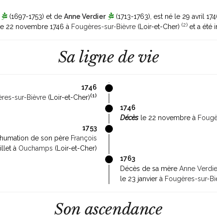
(1697-1753)
et de
Anne Verdier
(1713-1763)
, est né le 29 avril 17
(
2
)
é le 22 novembre 1746 à
Fougères-sur-Bièvre
(Loir-et-Cher)
et a été
Sa ligne de vie
1746
(
1
)
res-sur-Bièvre
(Loir-et-Cher)
1746
Décès
le 22 novembre à
Fougè
1753
nhumation de son père
François
illet à
Ouchamps
(Loir-et-Cher)
1763
Décès de sa mère
Anne Verdie
le 23 janvier à
Fougères-sur-Bi
Son ascendance