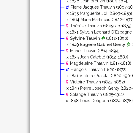
x 1838
Jean Breuzin
(1804-1874)
Pierre Jacques Thauvin
(1807-18
x 1835
Marguerite Joli
(1809-1859)
x 1864
Marie Martineau
(1822-1877
Thérèse Thauvin
(1809-ap 1879)
x 1831
Sylvain Léonard D'Espagne
Sylvine Tauvin
(1812-1890)
x 1849
Eugène Gabriel Genty
(
Marie Thauvin
(1814-1894)
x 1835
Jean Gateblé
(1812-1887)
Magdeleine Thauvin
(1817-1818)
François Thauvin
(1820-1872)
x 1841
Victoire Puzelat
(1820-1901)
Victoire Thauvin
(1822-1882)
x 1849
Pierre Joseph Genty
(1820-
Solange Thauvin
(1825-1911)
x 1848
Louis Deligeon
(1824-1878)