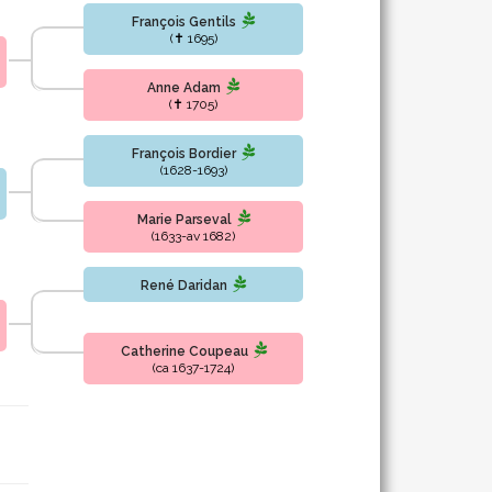
François Gentils
(✝ 1695)
Anne Adam
(✝ 1705)
François Bordier
(1628-1693)
Marie Parseval
(1633-av 1682)
René Daridan
Catherine Coupeau
(ca 1637-1724)