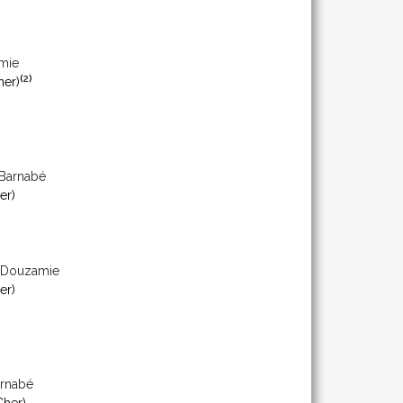
mie
(
2
)
her)
Barnabé
er)
 Douzamie
er)
rnabé