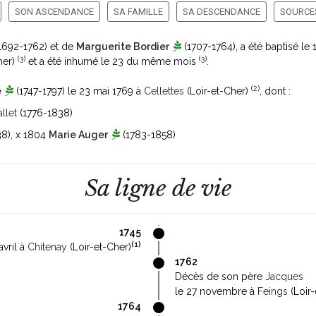
SON ASCENDANCE
SA FAMILLE
SA DESCENDANCE
SOURCES
1692-1762)
et de
Marguerite Bordier
(1707-1764)
, a été baptisé le 
(
3
)
(
3
)
her)
et a été inhumé le 23 du même mois
.
(
2
)
e
(1747-1797)
le 23 mai 1769 à
Cellettes
(Loir-et-Cher)
, dont :
llet
(1776-1838)
38)
, x 1804
Marie Auger
(1783-1858)
Sa ligne de vie
1745
(
1
)
avril à
Chitenay
(Loir-et-Cher)
1762
Décès de son père
Jacques
le 27 novembre à
Feings
(Loir-
1764