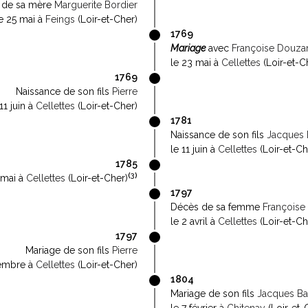
 de sa mère
Marguerite Bordier
e 25 mai à
Feings
(Loir-et-Cher)
1769
Mariage
avec
Françoise Douza
le 23 mai à
Cellettes
(Loir-et-C
1769
Naissance de son fils
Pierre
 11 juin à
Cellettes
(Loir-et-Cher)
1781
Naissance de son fils
Jacques 
le 11 juin à
Cellettes
(Loir-et-Ch
1785
(
3
)
 mai à
Cellettes
(Loir-et-Cher)
1797
Décès de sa femme
Françoise
le 2 avril à
Cellettes
(Loir-et-Ch
1797
Mariage de son fils
Pierre
cembre à
Cellettes
(Loir-et-Cher)
1804
Mariage de son fils
Jacques Ba