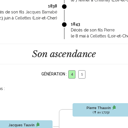
le 7 février à
Chitenay
(Loir-et-
1838
ès de son fils
Jacques Barnabé
23 juin à
Cellettes
(Loir-et-Cher)
1843
Décès de son fils
Pierre
le 8 mai à
Cellettes
(Loir-et-Ch
Son ascendance
GÉNÉRATION :
4
5
s :
Pierre Thauvin
(✝ av 1729)
Jacques Tauvin