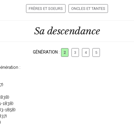
FRÈRES ET SOEURS
ONCLES ET TANTES
Sa descendance
GÉNÉRATION :
2
3
4
5
énération :
7)
1838)
1-1838)
83-1858)
837)
)