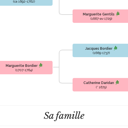
(ca 1692-1762)
Marguerite Gentils
(1667-av 1729)
Jacques Bordier
(1669-1737)
Marguerite Bordier
(1707-1764)
Catherine Daridan
(° 1675)
Sa famille