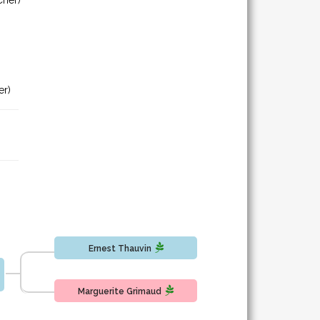
Cher)
er)
Ernest Thauvin
Marguerite Grimaud