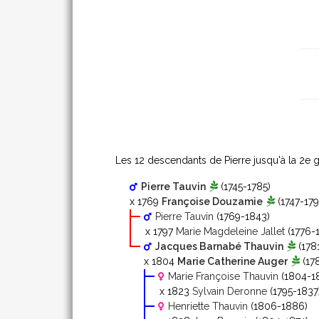
Les 12 descendants de Pierre jusqu'à la 2
e
g
Pierre Tauvin
(1745-1785)
x 1769
Françoise Douzamie
(1747-179
Pierre Tauvin
(1769-1843)
x 1797
Marie Magdeleine Jallet
(1776-
Jacques Barnabé Thauvin
(178
x 1804
Marie Catherine Auger
(17
Marie Françoise Thauvin
(1804-1
x 1823
Sylvain Deronne
(1795-1837
Henriette Thauvin
(1806-1886)