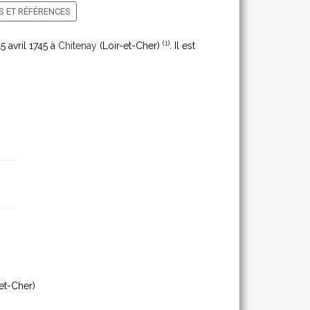
 ET RÉFÉRENCES
(
1
)
15 avril 1745 à
Chitenay
(Loir-et-Cher)
. Il est
et-Cher)