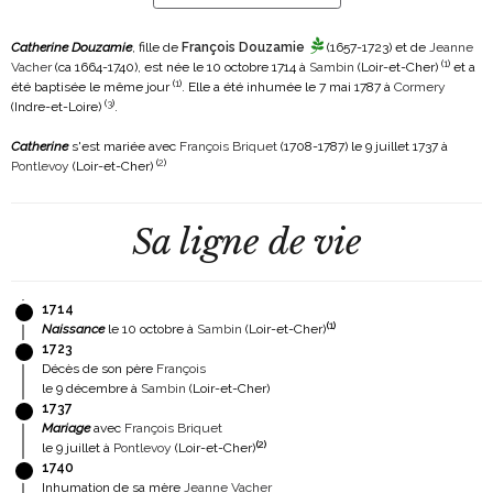
Catherine Douzamie
, fille de
François Douzamie
(1657-1723)
et de
Jeanne
(
1
)
Vacher
(ca 1664-1740)
, est née le 10 octobre 1714 à
Sambin
(Loir-et-Cher)
et a
(
1
)
été baptisée le même jour
. Elle a été inhumée le 7 mai 1787 à
Cormery
(
3
)
(Indre-et-Loire)
.
Catherine
s'est mariée avec
François Briquet
(1708-1787)
le 9 juillet 1737 à
(
2
)
Pontlevoy
(Loir-et-Cher)
Sa ligne de vie
1714
(
1
)
Naissance
le 10 octobre à
Sambin
(Loir-et-Cher)
1723
Décès de son père
François
le 9 décembre à
Sambin
(Loir-et-Cher)
1737
Mariage
avec
François Briquet
(
2
)
le 9 juillet à
Pontlevoy
(Loir-et-Cher)
1740
Inhumation de sa mère
Jeanne Vacher