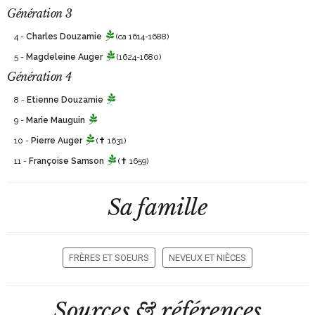
Génération 3
4 -
Charles Douzamie
(ca 1614-1688)
5 -
Magdeleine Auger
(1624-1680)
Génération 4
8 -
Etienne Douzamie
9 -
Marie Mauguin
10 -
Pierre Auger
(✝ 1631)
11 -
Françoise Samson
(✝ 1659)
Sa famille
FRÈRES ET SOEURS
NEVEUX ET NIÈCES
Sources & références