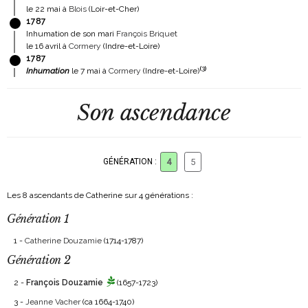
le 22 mai à
Blois
(Loir-et-Cher)
1787
Inhumation de son mari
François Briquet
le 16 avril à
Cormery
(Indre-et-Loire)
1787
(
3
)
Inhumation
le 7 mai à
Cormery
(Indre-et-Loire)
Son ascendance
GÉNÉRATION :
4
5
Les 8 ascendants de Catherine sur 4 générations :
Génération 1
1 -
Catherine Douzamie
(1714-1787)
Génération 2
2 -
François Douzamie
(1657-1723)
3 -
Jeanne Vacher
(ca 1664-1740)