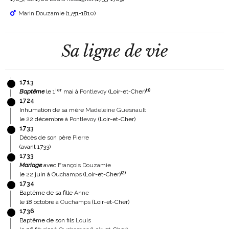
Marin Douzamie
(1751-1810)
Sa ligne de vie
1713
ier
(
1
)
Baptême
le 1
mai à
Pontlevoy
(Loir-et-Cher)
1724
Inhumation de sa mère
Madeleine Guesnault
le 22 décembre à
Pontlevoy
(Loir-et-Cher)
1733
Décès de son père
Pierre
(avant 1733)
1733
Mariage
avec
François Douzamie
(
2
)
le 22 juin à
Ouchamps
(Loir-et-Cher)
1734
Baptême de sa fille
Anne
le 18 octobre à
Ouchamps
(Loir-et-Cher)
1736
Baptême de son fils
Louis