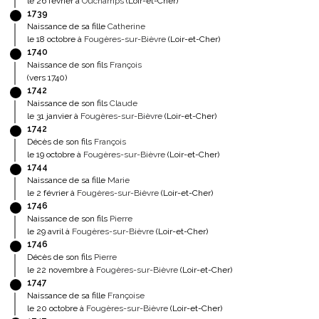
le 26 février à
Ouchamps
(Loir-et-Cher)
1739
Naissance de sa fille
Catherine
le 18 octobre à
Fougères-sur-Bièvre
(Loir-et-Cher)
1740
Naissance de son fils
François
(vers 1740)
1742
Naissance de son fils
Claude
le 31 janvier à
Fougères-sur-Bièvre
(Loir-et-Cher)
1742
Décès de son fils
François
le 19 octobre à
Fougères-sur-Bièvre
(Loir-et-Cher)
1744
Naissance de sa fille
Marie
le 2 février à
Fougères-sur-Bièvre
(Loir-et-Cher)
1746
Naissance de son fils
Pierre
le 29 avril à
Fougères-sur-Bièvre
(Loir-et-Cher)
1746
Décès de son fils
Pierre
le 22 novembre à
Fougères-sur-Bièvre
(Loir-et-Cher)
1747
Naissance de sa fille
Françoise
le 20 octobre à
Fougères-sur-Bièvre
(Loir-et-Cher)