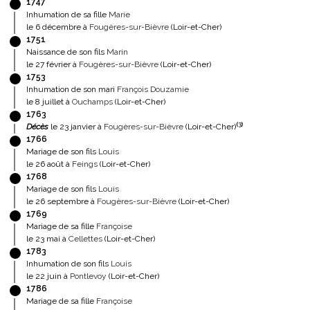
1747
Inhumation de sa fille
Marie
le 6 décembre à
Fougères-sur-Bièvre
(Loir-et-Cher)
1751
Naissance de son fils
Marin
le 27 février à
Fougères-sur-Bièvre
(Loir-et-Cher)
1753
Inhumation de son mari
François Douzamie
le 8 juillet à
Ouchamps
(Loir-et-Cher)
1763
(
3
)
Décès
le 23 janvier à
Fougères-sur-Bièvre
(Loir-et-Cher)
1766
Mariage de son fils
Louis
le 26 août à
Feings
(Loir-et-Cher)
1768
Mariage de son fils
Louis
le 26 septembre à
Fougères-sur-Bièvre
(Loir-et-Cher)
1769
Mariage de sa fille
Françoise
le 23 mai à
Cellettes
(Loir-et-Cher)
1783
Inhumation de son fils
Louis
le 22 juin à
Pontlevoy
(Loir-et-Cher)
1786
Mariage de sa fille
Françoise