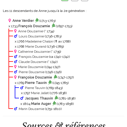
Les 11 descendants de Anne jusqu'à la 2
e
génération :
Anne Verdier
(1713-1763)
x 1733
François Douzamie
(1697-1753)
Anne Douzamie
(° 1734)
Louis Douzamie
(1736-1783)
x 1766
Madeleine Chalon
(✝ av 1768)
x 1768
Marie Durand
(1736-1789)
Catherine Douzamie
(° 1739)
François Douzamie
(ca 1740-1742)
Claude Douzamie
(° 1742)
Marie Douzamie
(1744-1747)
Pierre Douzamie
(1746-1746)
Françoise Douzamie
(1747-1797)
x 1769
Pierre Tauvin
(1745-1785)
Pierre Tauvin
(1769-1843)
x 1797
Marie Jallet
(1776-1838)
Jacques Thauvin
(1781-1838)
x 1804
Marie Auger
(1783-1858)
Marin Douzamie
(1751-1810)
Sources & références