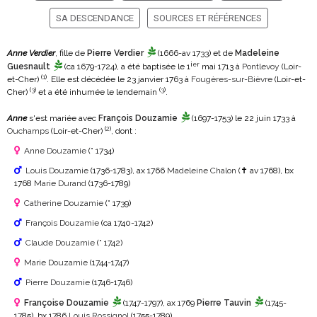
SA DESCENDANCE
SOURCES ET RÉFÉRENCES
Anne Verdier
, fille de
Pierre Verdier
(1666-av 1733)
et de
Madeleine
ier
Guesnault
(ca 1679-1724)
, a été baptisée le 1
mai 1713 à
Pontlevoy
(Loir-
(
1
)
et-Cher)
. Elle est décédée le 23 janvier 1763 à
Fougères-sur-Bièvre
(Loir-et-
(
3
)
(
3
)
Cher)
et a été inhumée le lendemain
.
Anne
s'est mariée avec
François Douzamie
(1697-1753)
le 22 juin 1733 à
(
2
)
Ouchamps
(Loir-et-Cher)
, dont :
Anne Douzamie
(° 1734)
Louis Douzamie
(1736-1783)
, ax 1766
Madeleine Chalon
(✝ av 1768)
, bx
1768
Marie Durand
(1736-1789)
Catherine Douzamie
(° 1739)
François Douzamie
(ca 1740-1742)
Claude Douzamie
(° 1742)
Marie Douzamie
(1744-1747)
Pierre Douzamie
(1746-1746)
Françoise Douzamie
(1747-1797)
, ax 1769
Pierre Tauvin
(1745-
1785)
, bx 1786
Louis Rossignol
(1755-1789)