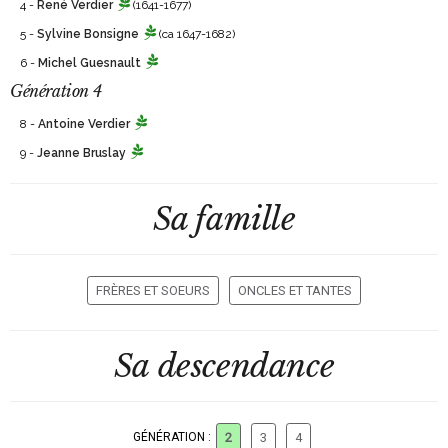
4 -
René Verdier
(1641-1677)
5 -
Sylvine Bonsigne
(ca 1647-1682)
6 -
Michel Guesnault
Génération 4
8 -
Antoine Verdier
9 -
Jeanne Bruslay
Sa famille
FRÈRES ET SOEURS
ONCLES ET TANTES
Sa descendance
GÉNÉRATION :
2
3
4