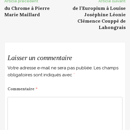
Post
Article précédent
Article suivant
du Chrome à Pierre
de l’Europium à Louise
navigation
Marie Maillard
Joséphine Léonie
Clémence Couppé de
Lahongrais
Laisser un commentaire
Votre adresse e-mail ne sera pas publiée.
Les champs
obligatoires sont indiqués avec
*
Commentaire
*