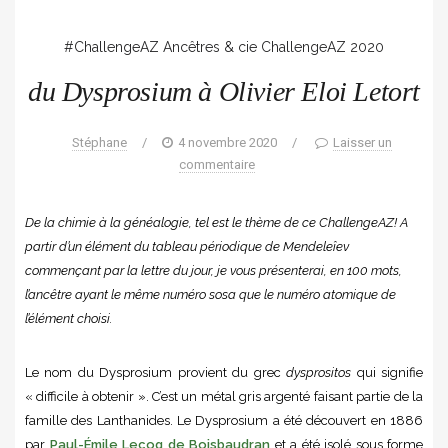
#ChallengeAZ
Ancêtres & cie
ChallengeAZ 2020
du Dysprosium à Olivier Eloi Letort
Stéphane
/
4 novembre 2020
/
Laisser un
commentaire
De la chimie à la généalogie, tel est le thème de ce ChallengeAZ! A
partir d’un élément du tableau périodique de Mendeleîev
commençant par la lettre du jour, je vous présenterai, en 100 mots,
l’ancêtre ayant le même numéro sosa que le numéro atomique de
l’élément choisi.
Le nom du Dysprosium provient du grec
dysprositos
qui signifie
« difficile à obtenir ». C’est un métal gris argenté faisant partie de la
famille des Lanthanides. Le Dysprosium a été découvert en 1886
par
Paul-Émile Lecoq de Boisbaudran
et a été isolé sous forme