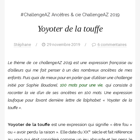
#ChallengeAZ
Ancêtres & cie
ChallengeAZ 2019
Yoyoter de la touffe
Stéphane
/
29 novembre 2019
/
6 commentaires
Le thème de ce challengeAZ 2019 est une expression française ou
d’ailleurs qui me fait penser à un des nombreux ancêtres de mes
enfants. Puis quoi de mieux pour en parler que d’utiliser une challenge
initié par Sophie Boudarel,
100 mots pour une vie
, qui consiste à
raconter la vie d’un de ses ancêtres en 100 mots. Une expression
loufoque pour l’avant dernière lettre de l’alphabet « Yoyoter de la
touffe »
.
Yoyoter de la touffe
est une expression qui signifie « être fou »
e
ou « avoir perdu la raison ». Elle date du XX
siècle et fait référence
au yoyo qui était considéré comme un jeu absurde et les gens le