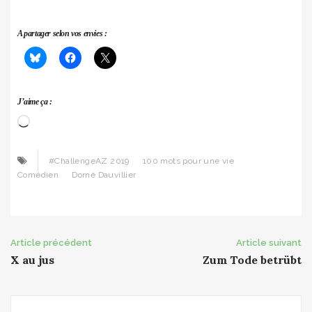
A partager selon vos envies :
J’aime ça :
Chargement…
#ChallengeAZ 2019
100 mots pour une vie
Comédien
Dorné Dauvillier
Post
Article précédent
Article suivant
X au jus
Zum Tode betrübt
navigation