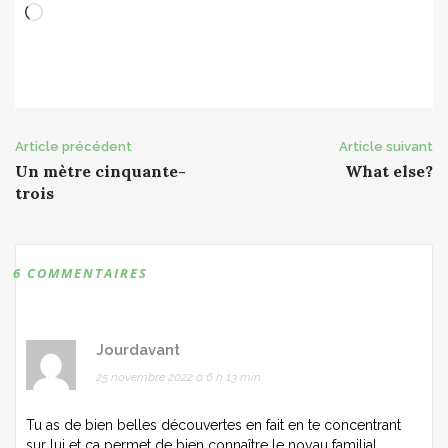
Chargement…
Post
Article précédent
Article suivant
Un mètre cinquante-
What else?
navigation
trois
6 COMMENTAIRES
Jourdavant
25 novembre 2022 à 6 h 13 min
Tu as de bien belles découvertes en fait en te concentrant
sur lui et ça permet de bien connaître le noyau familial.