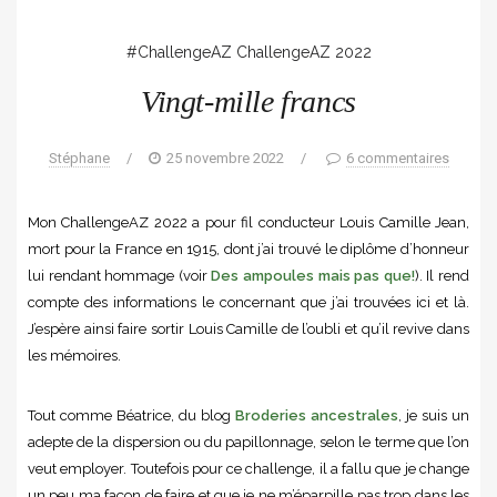
#ChallengeAZ
ChallengeAZ 2022
Vingt-mille francs
Stéphane
/
25 novembre 2022
/
6 commentaires
Mon ChallengeAZ 2022 a pour fil conducteur Louis Camille Jean,
mort pour la France en 1915, dont j’ai trouvé le diplôme d’honneur
lui rendant hommage (voir
Des ampoules mais pas que!
). Il rend
compte des informations le concernant que j’ai trouvées ici et là.
J’espère ainsi faire sortir Louis Camille de l’oubli et qu’il revive dans
les mémoires.
Tout comme Béatrice, du blog
Broderies ancestrales
, je suis un
adepte de la dispersion ou du papillonnage, selon le terme que l’on
veut employer. Toutefois pour ce challenge, il a fallu que je change
un peu ma façon de faire et que je ne m’éparpille pas trop dans les