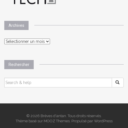
Archives
Archives
Rechercher
SEARCH
FOR:
© 2026 Brèves d'antan. Tous droits réservés.
Thème basé sur
MOOZ Themes
. Propulsé par
WordPress