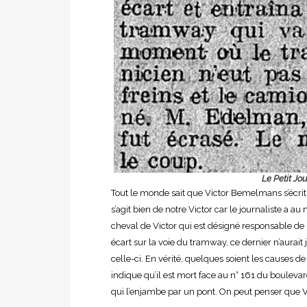
Le Petit Jo
Tout le monde sait que Victor Bemelmans s’écri
s’agit bien de notre Victor car le journaliste a au
cheval de Victor qui est désigné responsable de l’
écart sur la voie du tramway, ce dernier n’aurait j
celle-ci. En vérité, quelques soient les causes de
indique qu’il est mort face au n° 161 du bouleva
qui l’enjambe par un pont. On peut penser que Vic