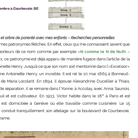
et arbre de parenté avec mes enfants – Recherches personnelles
 mes patronymes fétiches. En effet, ceux qui me connaissent savent que
ux porteurs de ce nom comme par exemple «
N comme le N de Nuth –
urs, ce patronyme est déjà apparu de manière fugace dans l’article de la
oinette Henry. Jusqu’à ce que son nom soit mentionné dans l’«Excelsior»
e Antoinette Henry, un invisible. Il est né le 10 mai 1865 à Bonneuil-
 de Maria Locolant. En 1894, il épouse Alexandrine Ducellier à Thiais,
tte séparation, il se remarie dans l’Yonne, à Accolay, avec Anna Saunois.
e
il et est cultivateur. En 1913, Victor habite dans le 18
à Paris et est
 est domiciliée à Genève où elle travaille comme cuisinière. Le 15
r, conduit tranquillement son attelage sur le boulevard de Courbevoie,
drame.