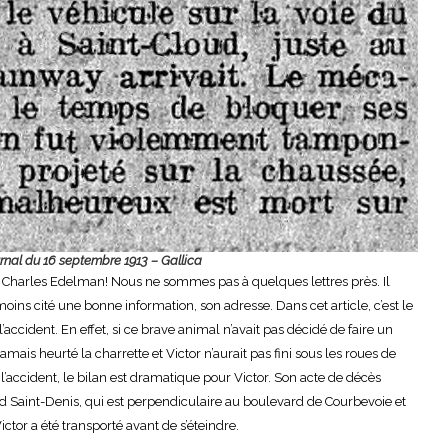
urnal du 16 septembre 1913 – Gallica
t Charles Edelman! Nous ne sommes pas à quelques lettres près. Il
 moins cité une bonne information, son adresse. Dans cet article, c’est le
accident. En effet, si ce brave animal n’avait pas décidé de faire un
amais heurté la charrette et Victor n’aurait pas fini sous les roues de
 l’accident, le bilan est dramatique pour Victor. Son acte de décès
rd Saint-Denis, qui est perpendiculaire au boulevard de Courbevoie et
tor a été transporté avant de s’éteindre.