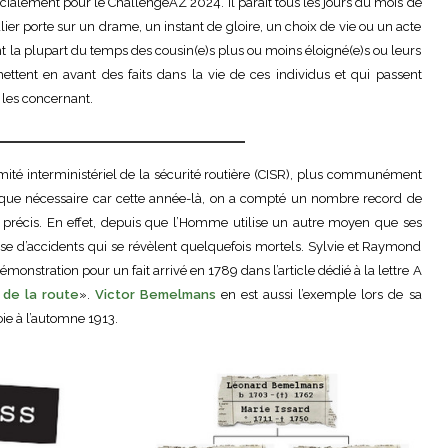
cialement pour le ChallengeAZ 2024. Il paraît tous les jours du mois de
er porte sur un drame, un instant de gloire, un choix de vie ou un acte
 la plupart du temps des cousin(e)s plus ou moins éloigné(e)s ou leurs
ttent en avant des faits dans la vie de ces individus et qui passent
l les concernant.
Comité interministériel de la sécurité routière (CISR), plus communément
s que nécessaire car cette année-là, on a compté un nombre record de
 précis. En effet, depuis que l’Homme utilise un autre moyen que ses
ause d’accidents qui se révèlent quelquefois mortels. Sylvie et Raymond
démonstration pour un fait arrivé en 1789 dans l’article dédié à la lettre A
de la route
».
Victor Bemelmans
en est aussi l’exemple lors de sa
e à l’automne 1913.