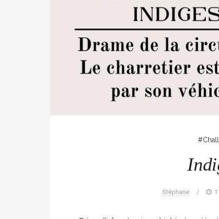
#Chal
Indi
Stéphane
/
1