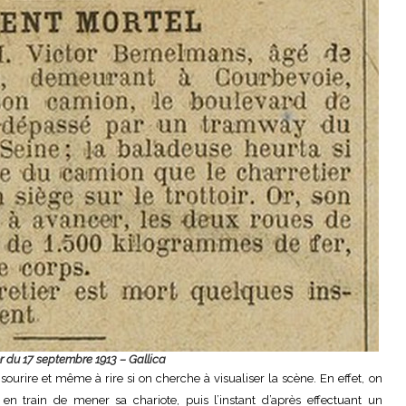
r du 17 septembre 1913 – Gallica
 sourire et même à rire si on cherche à visualiser la scène. En effet, on
 en train de mener sa chariote, puis l’instant d’après effectuant un