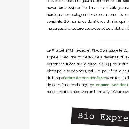
Brèves d’infos est un journal éphémère créé spé
novembre 2024 sauf le dimanche. L’édito journali
héroïque. Les protagonistes de ces moments sont
conjoints. 26 numéros de Brèves d’infos qui me
inaperçus à la lecture seule des actes d’état-civi
Le 5 juillet 1972, le décret 72-608 institue le 
appelé «Sécurité routière». Cela devenait plu
personnes tuées sur la route, 18 034 pour être
pieds pour se déplacer, celui-ci peut être la c
du blog «
L’arbre de nos ancêtres
» en font la 
de ce même challenge «
A comme Accident 
rencontre inopinée avec un tramway à Courbevoi