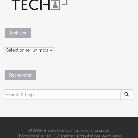
Archives
Archives
Rechercher
SEARCH
FOR:
© 2026 Brèves d'antan. Tous droits réservés.
Thème basé sur
MOOZ Themes
. Propulsé par
WordPress