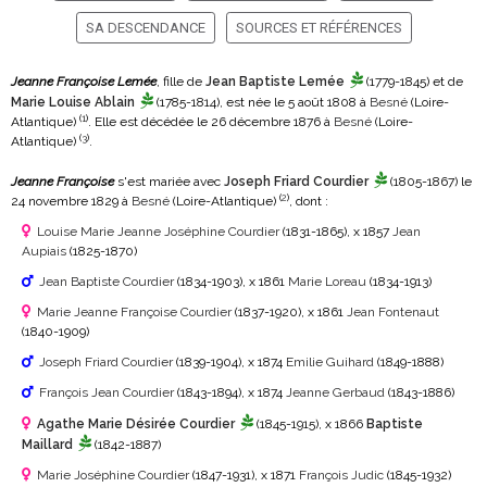
SA DESCENDANCE
SOURCES ET RÉFÉRENCES
Jeanne Françoise Lemée
, fille de
Jean Baptiste Lemée
(1779-1845)
et de
Marie Louise Ablain
(1785-1814)
, est née le 5 août 1808 à
Besné
(Loire-
(
1
)
Atlantique)
. Elle est décédée le 26 décembre 1876 à
Besné
(Loire-
(
3
)
Atlantique)
.
Jeanne Françoise
s'est mariée avec
Joseph Friard Courdier
(1805-1867)
le
(
2
)
24 novembre 1829 à
Besné
(Loire-Atlantique)
, dont :
Louise Marie Jeanne Joséphine Courdier
(1831-1865)
, x 1857
Jean
Aupiais
(1825-1870)
Jean Baptiste Courdier
(1834-1903)
, x 1861
Marie Loreau
(1834-1913)
Marie Jeanne Françoise Courdier
(1837-1920)
, x 1861
Jean Fontenaut
(1840-1909)
Joseph Friard Courdier
(1839-1904)
, x 1874
Emilie Guihard
(1849-1888)
François Jean Courdier
(1843-1894)
, x 1874
Jeanne Gerbaud
(1843-1886)
Agathe Marie Désirée Courdier
(1845-1915)
, x 1866
Baptiste
Maillard
(1842-1887)
Marie Joséphine Courdier
(1847-1931)
, x 1871
François Judic
(1845-1932)