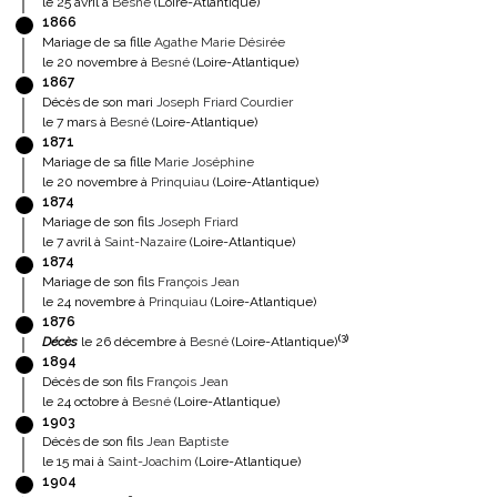
le 25 avril à
Besné
(Loire-Atlantique)
1866
Mariage de sa fille
Agathe Marie Désirée
le 20 novembre à
Besné
(Loire-Atlantique)
1867
Décès de son mari
Joseph Friard Courdier
le 7 mars à
Besné
(Loire-Atlantique)
1871
Mariage de sa fille
Marie Joséphine
le 20 novembre à
Prinquiau
(Loire-Atlantique)
1874
Mariage de son fils
Joseph Friard
le 7 avril à
Saint-Nazaire
(Loire-Atlantique)
1874
Mariage de son fils
François Jean
le 24 novembre à
Prinquiau
(Loire-Atlantique)
1876
(
3
)
Décès
le 26 décembre à
Besné
(Loire-Atlantique)
1894
Décès de son fils
François Jean
le 24 octobre à
Besné
(Loire-Atlantique)
1903
Décès de son fils
Jean Baptiste
le 15 mai à
Saint-Joachim
(Loire-Atlantique)
1904