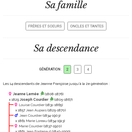
Sa famille
FRÈRES ET SOEURS
ONCLES ET TANTES
Sa descendance
GÉNÉRATION :
2
3
4
Les 14 descendants de Jeanne Françoise jusqu'à la 2
e
génération :
Jeanne Lemée
(1808-1876)
x 1829
Joseph Courdier
(1805-1867)
Louise Courdier
(1831-1865)
x 1857
Jean Aupiais
(1825-1870)
Jean Courdier
(1834-1903)
x 1861
Marie Loreau
(1834-1913)
Marie Courdier
(1837-1920)
x 1861
Jean Fontenaut
(1840-1909)