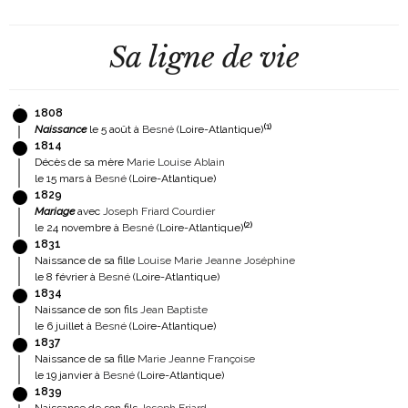
Sa ligne de vie
1808
(
1
)
Naissance
le 5 août à
Besné
(Loire-Atlantique)
1814
Décès de sa mère
Marie Louise Ablain
le 15 mars à
Besné
(Loire-Atlantique)
1829
Mariage
avec
Joseph Friard Courdier
(
2
)
le 24 novembre à
Besné
(Loire-Atlantique)
1831
Naissance de sa fille
Louise Marie Jeanne Joséphine
le 8 février à
Besné
(Loire-Atlantique)
1834
Naissance de son fils
Jean Baptiste
le 6 juillet à
Besné
(Loire-Atlantique)
1837
Naissance de sa fille
Marie Jeanne Françoise
le 19 janvier à
Besné
(Loire-Atlantique)
1839