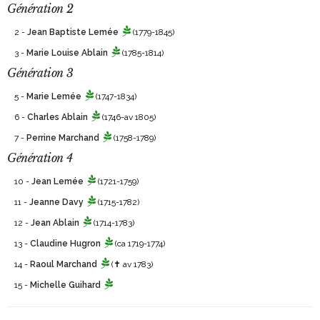
Génération 2
2 -
Jean Baptiste Lemée
(1779-1845)
3 -
Marie Louise Ablain
(1785-1814)
Génération 3
5 -
Marie Lemée
(1747-1834)
6 -
Charles Ablain
(1746-av 1805)
7 -
Perrine Marchand
(1758-1789)
Génération 4
10 -
Jean Lemée
(1721-1759)
11 -
Jeanne Davy
(1715-1782)
12 -
Jean Ablain
(1714-1783)
13 -
Claudine Hugron
(ca 1719-1774)
14 -
Raoul Marchand
(✝ av 1783)
15 -
Michelle Guihard