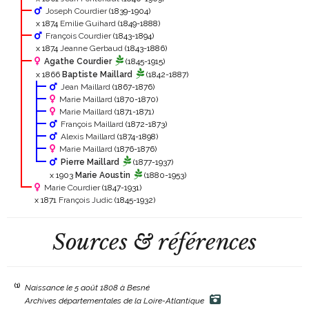
Joseph Courdier
(1839-1904)
x 1874
Emilie Guihard
(1849-1888)
François Courdier
(1843-1894)
x 1874
Jeanne Gerbaud
(1843-1886)
Agathe Courdier
(1845-1915)
x 1866
Baptiste Maillard
(1842-1887)
Jean Maillard
(1867-1876)
Marie Maillard
(1870-1870)
Marie Maillard
(1871-1871)
François Maillard
(1872-1873)
Alexis Maillard
(1874-1898)
Marie Maillard
(1876-1876)
Pierre Maillard
(1877-1937)
x 1903
Marie Aoustin
(1880-1953)
Marie Courdier
(1847-1931)
x 1871
François Judic
(1845-1932)
Sources & références
(1)
Naissance le 5 août 1808 à Besné
Archives départementales de la Loire-Atlantique