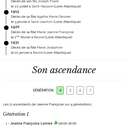
Décès de son fils
Joseph Friard
le 22 juillet à
Saint-Nazaire
(Loire-Atlantique)
1915
Décès de sa fille
Agathe Marie Désirée
le 3 janvier à
Saint-Joachim
(Loire-Atlantique)
1920
Décès de sa fille
Marie Jeanne Françoise
ier
le 1
février à
Besné
(Loire-Atlantique)
1931
Décès de sa fille
Marie Joséphine
le 10 janvier à
Besné
(Loire-Atlantique)
Son ascendance
GÉNÉRATION :
4
5
6
7
Les 11 ascendants de Jeanne Françoise sur 4 générations :
Génération 1
1 -
Jeanne Françoise Lemée
(1808-1876)