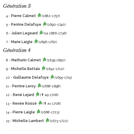
Génération 3
4 -
Pierre Calmet
(1682-1757)
5 -
Perrine Delafuye
(1690-1740)
6 -
Julien Legeard
(ca 1686-1736)
7 -
Marie Laigle
(1696-1762)
Génération 4
8 -
Mathurin Calmet
(1639-1690)
9 -
Michelle Battais
(1642-1710)
10 -
Guillaume Delafuye
(1655-1715)
11 -
Perrine Leroy
(1668-1698)
12 -
René Lejard
(✝ ap 1708)
13 -
Renée Roissé
(✝ av 1708)
14 -
Pierre Laigle
(1668-1723)
15 -
Michelle Lambert
(1673-1722)