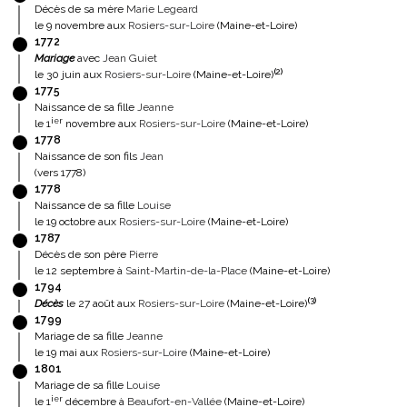
Décès de sa mère
Marie Legeard
le 9 novembre aux
Rosiers-sur-Loire
(Maine-et-Loire)
1772
Mariage
avec
Jean Guiet
(
2
)
le 30 juin aux
Rosiers-sur-Loire
(Maine-et-Loire)
1775
Naissance de sa fille
Jeanne
ier
le 1
novembre aux
Rosiers-sur-Loire
(Maine-et-Loire)
1778
Naissance de son fils
Jean
(vers 1778)
1778
Naissance de sa fille
Louise
le 19 octobre aux
Rosiers-sur-Loire
(Maine-et-Loire)
1787
Décès de son père
Pierre
le 12 septembre à
Saint-Martin-de-la-Place
(Maine-et-Loire)
1794
(
3
)
Décès
le 27 août aux
Rosiers-sur-Loire
(Maine-et-Loire)
1799
Mariage de sa fille
Jeanne
le 19 mai aux
Rosiers-sur-Loire
(Maine-et-Loire)
1801
Mariage de sa fille
Louise
ier
le 1
décembre à
Beaufort-en-Vallée
(Maine-et-Loire)