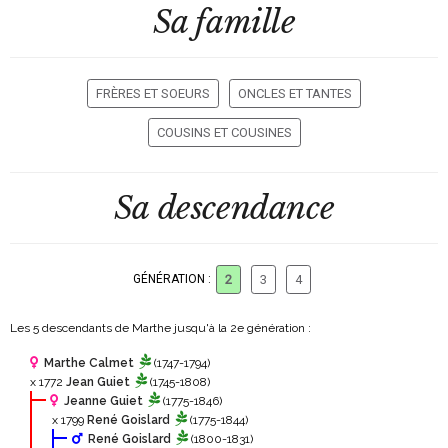
Sa famille
FRÈRES ET SOEURS
ONCLES ET TANTES
COUSINS ET COUSINES
Sa descendance
GÉNÉRATION :
2
3
4
Les 5 descendants de Marthe jusqu'à la 2
e
génération :
Marthe Calmet
(1747-1794)
x 1772
Jean Guiet
(1745-1808)
Jeanne Guiet
(1775-1846)
x 1799
René Goislard
(1775-1844)
René Goislard
(1800-1831)