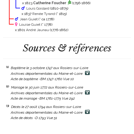
x 1823
Catherine Foucher
(1796-1866)
Louis Goislard
(1810-1875)
x 1837
Renée Tyrand
(° 1815)
Jean Guiet
(° ca 1778)
Louise Guiet
(° 1778)
x 1801
André Jaunau
(1776-1862)
Sources & références
(1)
Baptême le 3 octobre 1747 aux Rosiers-sur-Loire
Archives départementales du Maine-et-Loire
Acte de baptême -BM 1747-1760 Vue 10
(2)
Mariage le 30 juin 1772 aux Rosiers-sur-Loire
Archives départementales du Maine-et-Loire
Acte de mariage -BM 1761-1775 Vue 292
(3)
Décès le 27 août 1794 aux Rosiers-sur-Loire
Archives départementales du Maine-et-Loire
Acte de décès -D 1793 Vue 51