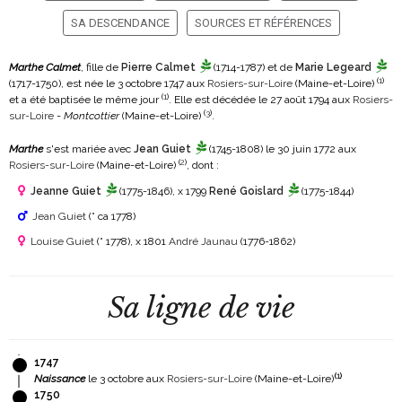
SA DESCENDANCE
SOURCES ET RÉFÉRENCES
Marthe Calmet
, fille de
Pierre Calmet
(1714-1787)
et de
Marie Legeard
(
1
)
(1717-1750)
, est née le 3 octobre 1747 aux
Rosiers-sur-Loire
(Maine-et-Loire)
(
1
)
et a été baptisée le même jour
. Elle est décédée le 27 août 1794 aux
Rosiers-
(
3
)
sur-Loire
-
Montcottier
(Maine-et-Loire)
.
Marthe
s'est mariée avec
Jean Guiet
(1745-1808)
le 30 juin 1772 aux
(
2
)
Rosiers-sur-Loire
(Maine-et-Loire)
, dont :
Jeanne Guiet
(1775-1846)
, x 1799
René Goislard
(1775-1844)
Jean Guiet
(° ca 1778)
Louise Guiet
(° 1778)
, x 1801
André Jaunau
(1776-1862)
Sa ligne de vie
1747
(
1
)
Naissance
le 3 octobre aux
Rosiers-sur-Loire
(Maine-et-Loire)
1750