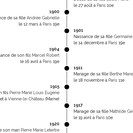
le 27 août à
Paris
10e
1900
ce de sa fille
Andrée Gabrielle
le 12 mars à
Paris
19e
1901
Naissance de sa fille
Germaine 
le 14 décembre à
Paris
19e
1904
sance de son fils
Marcel Robert
le 16 avril à
Paris
19e
1911
Mariage de sa fille
Berthe Marie 
le 18 novembre à
Paris
11e
1915
 fils
Pierre Marie Louis Eugène
let à
Vienne-le-Château
(Marne)
1917
Mariage de sa fille
Mathilde Ge
le 19 avril à
Paris
10e
1920
e son mari
Pierre Marie Letertre