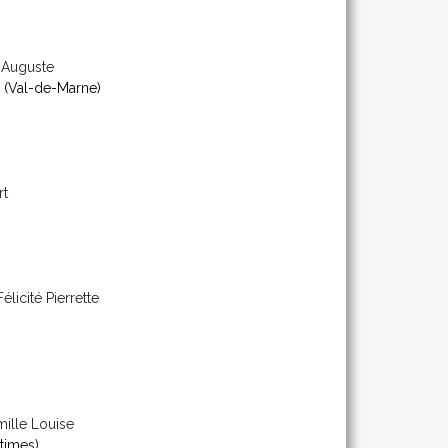
 Auguste
(Val-de-Marne)
rt
élicité Pierrette
ille Louise
times)