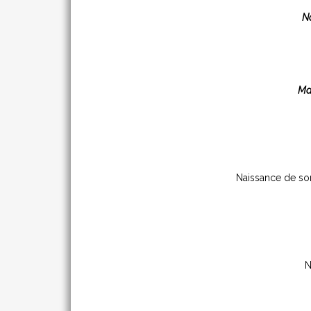
N
Ma
Naissance de son
N