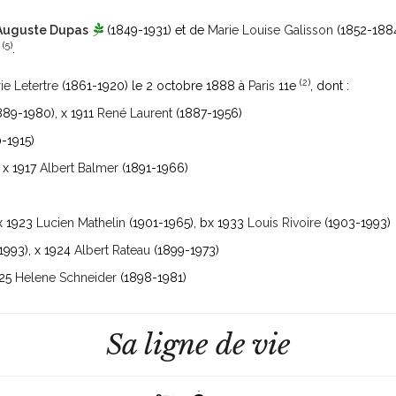
 Auguste Dupas
(1849-1931)
et de
Marie Louise Galisson
(1852-188
(
5
)
e
.
(
2
)
ie Letertre
(1861-1920)
le 2 octobre 1888 à
Paris
11e
, dont :
889-1980)
, x 1911
René Laurent
(1887-1956)
-1915)
, x 1917
Albert Balmer
(1891-1966)
ax 1923
Lucien Mathelin
(1901-1965)
, bx 1933
Louis Rivoire
(1903-1993)
1993)
, x 1924
Albert Rateau
(1899-1973)
925
Helene Schneider
(1898-1981)
Sa ligne de vie