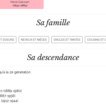
Marie Galisson
(1852-1884)
Sa famille
ET SOEURS
NEVEUX ET NIÈCES
ONCLES ET TANTES
COUSINS ET 
Sa descendance
u'à la 2
e
génération :
re
(1889-1980)
1887-1956)
t
(1912-1944)
)