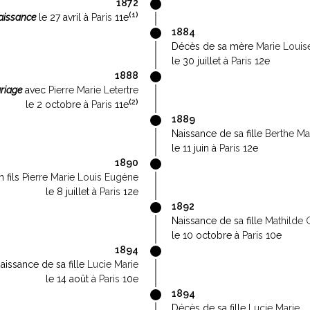
1872
(
1
)
aissance
le 27 avril à
Paris
11e
1884
Décès de sa mère
Marie Louis
le 30 juillet à
Paris
12e
1888
riage
avec
Pierre Marie Letertre
(
2
)
le 2 octobre à
Paris
11e
1889
Naissance de sa fille
Berthe Mar
le 11 juin à
Paris
12e
1890
 fils
Pierre Marie Louis Eugène
le 8 juillet à
Paris
12e
1892
Naissance de sa fille
Mathilde 
le 10 octobre à
Paris
10e
1894
aissance de sa fille
Lucie Marie
le 14 août à
Paris
10e
1894
Décès de sa fille
Lucie Marie