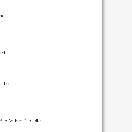
ielle
ert
ielle
fille
Andrée Gabrielle