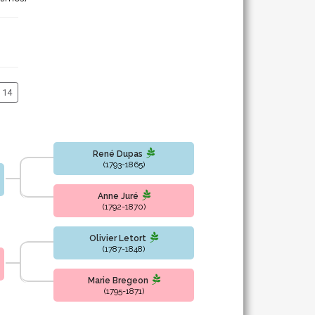
14
René Dupas
(1793-1865)
Anne Juré
(1792-1870)
Olivier Letort
(1787-1848)
Marie Bregeon
(1795-1871)