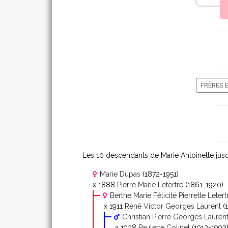
FRÈRES 
Les 10 descendants de Marie Antoinette jusq
Marie Dupas
(1872-1951)
x 1888
Pierre Marie Letertre
(1861-1920)
Berthe Marie Félicité Pierrette Letert
x 1911
René Victor Georges Laurent
(
Christian Pierre Georges Lauren
x 1938
Paulette Colinet
(1913-1992