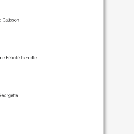
e Galisson
ie Félicité Pierrette
Georgette