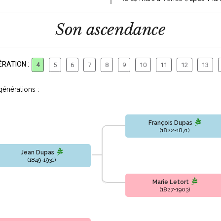
Son ascendance
RATION :
4
5
6
7
8
9
10
11
12
13
générations :
François Dupas
(1822-1871)
Jean Dupas
(1849-1931)
Marie Letort
(1827-1903)