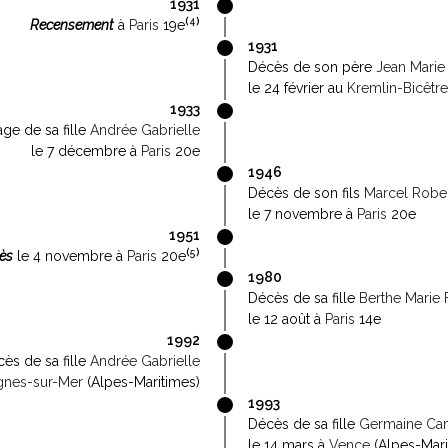
1931
(
4
)
Recensement
à
Paris
19e
1931
Décès de son père
Jean Marie
le 24 février au
Kremlin-Bicêtre
1933
age de sa fille
Andrée Gabrielle
le 7 décembre à
Paris
20e
1946
Décès de son fils
Marcel Robe
le 7 novembre à
Paris
20e
1951
(
5
)
ès
le 4 novembre à
Paris
20e
1980
Décès de sa fille
Berthe Marie F
le 12 août à
Paris
14e
1992
ès de sa fille
Andrée Gabrielle
gnes-sur-Mer
(Alpes-Maritimes)
1993
Décès de sa fille
Germaine Cam
le 14 mars à
Vence
(Alpes-Mari