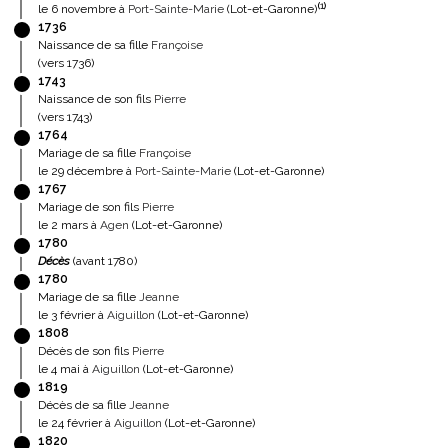
(
1
)
le 6 novembre à
Port-Sainte-Marie
(Lot-et-Garonne)
1736
Naissance de sa fille
Françoise
(vers 1736)
1743
Naissance de son fils
Pierre
(vers 1743)
1764
Mariage de sa fille
Françoise
le 29 décembre à
Port-Sainte-Marie
(Lot-et-Garonne)
1767
Mariage de son fils
Pierre
le 2 mars à
Agen
(Lot-et-Garonne)
1780
Décès
(avant 1780)
1780
Mariage de sa fille
Jeanne
le 3 février à
Aiguillon
(Lot-et-Garonne)
1808
Décès de son fils
Pierre
le 4 mai à
Aiguillon
(Lot-et-Garonne)
1819
Décès de sa fille
Jeanne
le 24 février à
Aiguillon
(Lot-et-Garonne)
1820