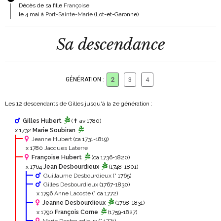
Décès de sa fille
Françoise
le 4 mai à
Port-Sainte-Marie
(Lot-et-Garonne)
Sa descendance
GÉNÉRATION :
2
3
4
Les 12 descendants de Gilles jusqu'à la 2
e
génération :
Gilles Hubert
(✝ av 1780)
x 1732
Marie Soubiran
Jeanne Hubert
(ca 1731-1819)
x 1780
Jacques Laterre
Françoise Hubert
(ca 1736-1820)
x 1764
Jean Desbourdieux
(1748-1801)
Guillaume Desbourdieux
(° 1765)
Gilles Desbourdieux
(1767-1830)
x 1796
Anne Lacoste
(° ca 1772)
Jeanne Desbourdieux
(1768-1831)
x 1790
François Corne
(1759-1827)