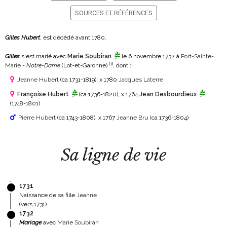
SOURCES ET RÉFÉRENCES
Gilles Hubert
, est décédé avant 1780.
Gilles
s'est marié avec
Marie Soubiran
le 6 novembre 1732 à
Port-Sainte-
(
1
)
Marie
-
Notre-Dame
(Lot-et-Garonne)
, dont :
Jeanne Hubert
(ca 1731-1819)
, x 1780
Jacques Laterre
Françoise Hubert
(ca 1736-1820)
, x 1764
Jean Desbourdieux
(1748-1801)
Pierre Hubert
(ca 1743-1808)
, x 1767
Jeanne Bru
(ca 1736-1804)
Sa ligne de vie
1731
Naissance de sa fille
Jeanne
(vers 1731)
1732
Mariage
avec
Marie Soubiran