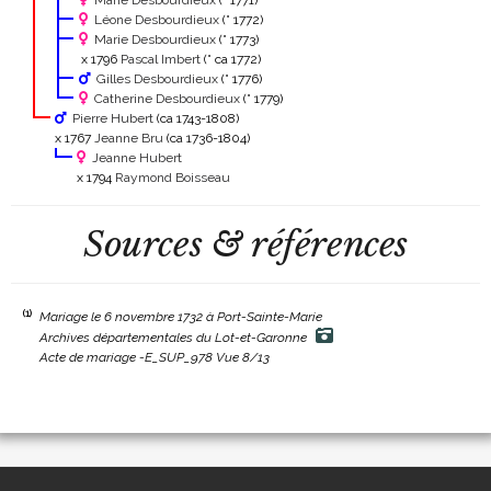
Marie Desbourdieux
(° 1771)
Léone Desbourdieux
(° 1772)
Marie Desbourdieux
(° 1773)
x 1796
Pascal Imbert
(° ca 1772)
Gilles Desbourdieux
(° 1776)
Catherine Desbourdieux
(° 1779)
Pierre Hubert
(ca 1743-1808)
x 1767
Jeanne Bru
(ca 1736-1804)
Jeanne Hubert
x 1794
Raymond Boisseau
Sources & références
(1)
Mariage le 6 novembre 1732 à Port-Sainte-Marie
Archives départementales du Lot-et-Garonne
Acte de mariage -E_SUP_978 Vue 8/13