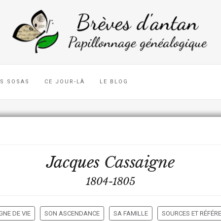
ES SOSAS
CE JOUR-LÀ
LE BLOG
Jacques
Cassaigne
1804-1805
GNE DE VIE
SON ASCENDANCE
SA FAMILLE
SOURCES ET RÉFÉR