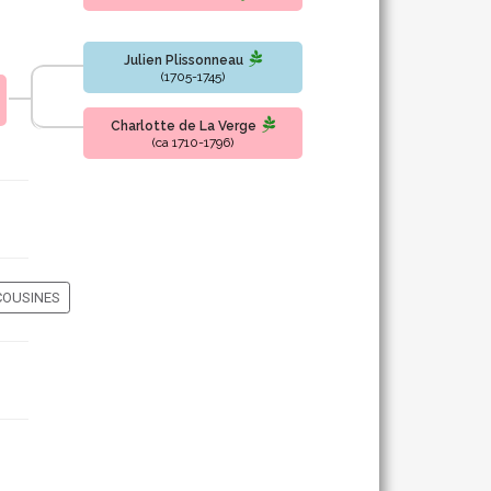
Julien Plissonneau
(1705-1745)
Charlotte de La Verge
(ca 1710-1796)
COUSINES