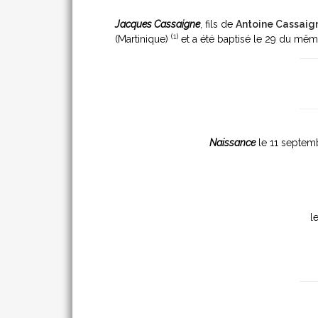
Jacques Cassaigne
, fils de
Antoine Cassaig
(
1
)
(Martinique)
et a été baptisé le 29 du mê
Naissance
le 11 septem
l