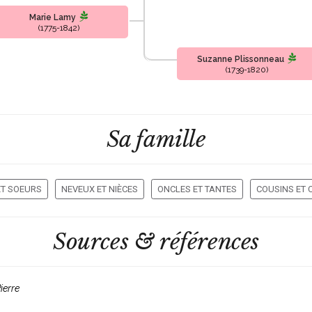
Marie Lamy
(1775-1842)
Suzanne Plissonneau
(1739-1820)
Sa famille
ET SOEURS
NEVEUX ET NIÈCES
ONCLES ET TANTES
COUSINS ET 
Sources & références
ierre