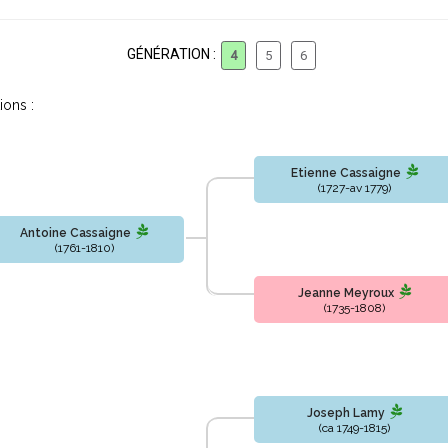
GÉNÉRATION :
4
5
6
ions :
Etienne Cassaigne
(1727-av 1779)
Antoine Cassaigne
(1761-1810)
Jeanne Meyroux
(1735-1808)
Joseph Lamy
(ca 1749-1815)