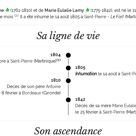
ne
(1761-1810)
et de
Marie Eulalie Lamy
(1775-1842)
, est né le
(
2
)
me mois
. Il a été inhumé le 14 août 1805 à
Saint-Pierre
-
Le Fort
(Mart
Sa ligne de vie
1804
(
1
)
bre à
Saint-Pierre
(Martinique)
1805
Inhumation
le 14 août à
Saint-P
1810
Décès de son père
Antoine
e 8 février à
Bordeaux
(Gironde)
1842
Décès de sa mère
Marie Eulal
le 25 février à
Saint-Pierre
(Mart
Son ascendance