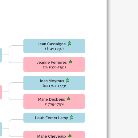
Jean Cassaigne
(✝ av 1730)
Jeanne Ferrieres
(ca 1696-1751)
Jean Meyroux
(ca 1701-1773)
Marie Desbens
(1705-1759)
Louis Ferrier Lamy
Marie Cheveaux