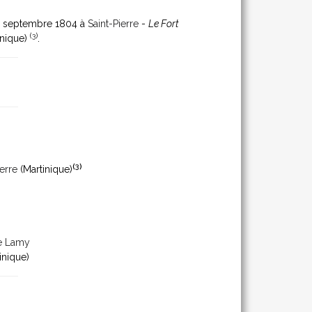
 11 septembre 1804 à
Saint-Pierre
-
Le Fort
(
3
)
inique)
.
(
3
)
ierre
(Martinique)
ie Lamy
inique)