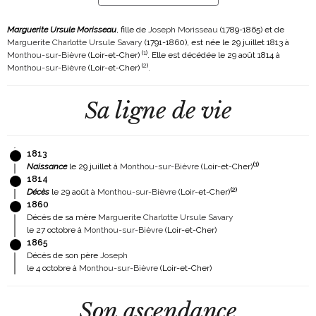
Marguerite Ursule Morisseau
, fille de
Joseph Morisseau
(1789-1865)
et de
Marguerite Charlotte Ursule Savary
(1791-1860)
, est née le 29 juillet 1813 à
(
1
)
Monthou-sur-Bièvre
(Loir-et-Cher)
. Elle est décédée le 29 août 1814 à
(
2
)
Monthou-sur-Bièvre
(Loir-et-Cher)
.
Sa ligne de vie
1813
(
1
)
Naissance
le 29 juillet à
Monthou-sur-Bièvre
(Loir-et-Cher)
1814
(
2
)
Décès
le 29 août à
Monthou-sur-Bièvre
(Loir-et-Cher)
1860
Décès de sa mère
Marguerite Charlotte Ursule Savary
le 27 octobre à
Monthou-sur-Bièvre
(Loir-et-Cher)
1865
Décès de son père
Joseph
le 4 octobre à
Monthou-sur-Bièvre
(Loir-et-Cher)
Son ascendance