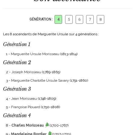
GÉNÉRATION :
4
5
6
7
8
Les 8 ascendants de Marguerite Ursule sur 4 générations :
Génération 1
1 -
Marguerite Ursule Morisseau
(1813-1814)
Génération 2
2 -
Joseph Morisseau
(1789-1865)
3 -
Marguerite Charlotte Ursule Savary
(1791-1860)
Génération 3
4 -
Jean Morisseau
(1748-1809)
5 -
Françoise Plouard
(1750-1808)
Génération 4
8 -
Charles Morisseau
(1700-1767)
9 -
Magdeleine Bordier
(1707-1770)