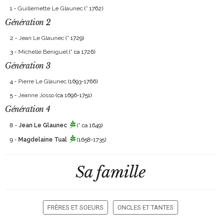
1 -
Guillemette Le Glaunec
(° 1762)
Génération 2
2 -
Jean Le Glaunec
(° 1729)
3 -
Michelle Beniguel
(° ca 1726)
Génération 3
4 -
Pierre Le Glaunec
(1693-1766)
5 -
Jeanne Josso
(ca 1696-1751)
Génération 4
8 -
Jean Le Glaunec
(° ca 1649)
9 -
Magdelaine Tual
(1658-1735)
Sa famille
FRÈRES ET SOEURS
ONCLES ET TANTES