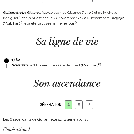
Guillemette Le Glaunec
, fille de
Jean Le Glaunec
(° 1729)
et de
Michelle
Beniguel
(° ca 1726)
, est née le 22 novembre 1762 à
Questembert
-
Kerjégo
(
1
)
(
1
)
(Morbihan)
et a été baptisée le même jour
.
Sa ligne de vie
1762
(
1
)
Naissance
le 22 novembre à
Questembert
(Morbihan)
Son ascendance
GÉNÉRATION :
4
5
6
Les 6 ascendants de Guillemette sur 4 générations :
Génération 1