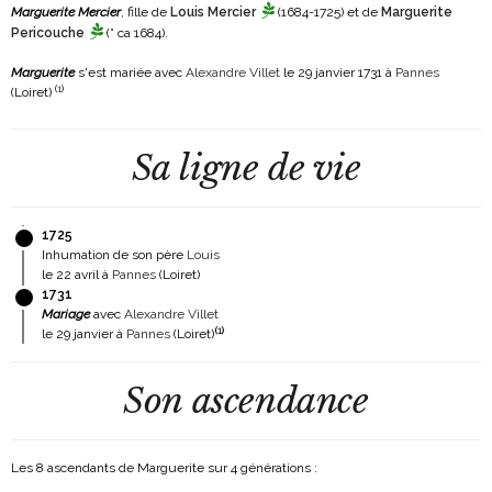
Marguerite Mercier
, fille de
Louis Mercier
(1684-1725)
et de
Marguerite
Pericouche
(° ca 1684)
.
Marguerite
s'est mariée avec
Alexandre Villet
le 29 janvier 1731 à
Pannes
(
1
)
(Loiret)
Sa ligne de vie
1725
Inhumation de son père
Louis
le 22 avril à
Pannes
(Loiret)
1731
Mariage
avec
Alexandre Villet
(
1
)
le 29 janvier à
Pannes
(Loiret)
Son ascendance
Les 8 ascendants de Marguerite sur 4 générations :