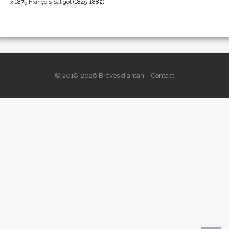
x 1875
François Saligot
(1845-1882)
© 2018-2026 Brèves d'antan. -
Contact