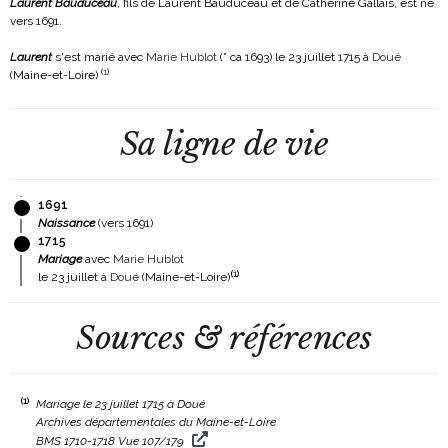
Laurent Bauduceau
, fils de Laurent Bauduceau et de Catherine Gallais, est né
vers 1691.
Laurent
s'est marié avec
Marie Hublot
(° ca 1693)
le 23 juillet 1715 à
Doué
(
1
)
(Maine-et-Loire)
Sa ligne de vie
1691
Naissance
(vers 1691)
1715
Mariage
avec
Marie Hublot
(
1
)
le 23 juillet à
Doué
(Maine-et-Loire)
Sources & références
(1)
Mariage le 23 juillet 1715 à Doué
Archives départementales du Maine-et-Loire
BMS 1710-1718 Vue 107/179