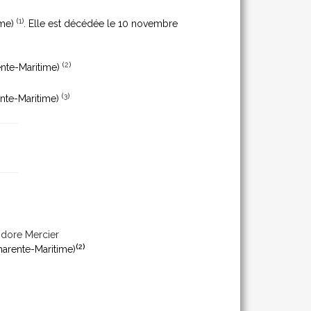
(
1
)
ime)
. Elle est décédée le 10 novembre
(
2
)
nte-Maritime)
(
3
)
nte-Maritime)
odore Mercier
(
2
)
arente-Maritime)