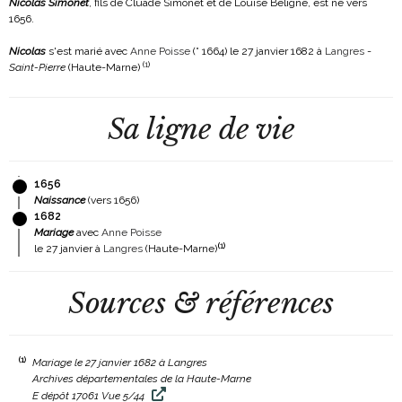
Nicolas Simonet
, fils de Cluade Simonet et de Louise Beligne, est né vers
1656.
Nicolas
s'est marié avec
Anne Poisse
(° 1664)
le 27 janvier 1682 à
Langres
-
(
1
)
Saint-Pierre
(Haute-Marne)
Sa ligne de vie
1656
Naissance
(vers 1656)
1682
Mariage
avec
Anne Poisse
(
1
)
le 27 janvier à
Langres
(Haute-Marne)
Sources & références
(1)
Mariage le 27 janvier 1682 à Langres
Archives départementales de la Haute-Marne
E dépôt 17061 Vue 5/44