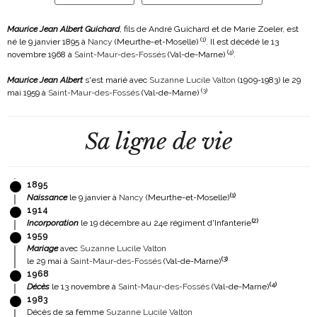
Maurice Jean Albert Guichard
, fils de André Guichard et de Marie Zoeler, est
(
1
)
né le 9 janvier 1895 à
Nancy
(Meurthe-et-Moselle)
. Il est décédé le 13
(
4
)
novembre 1968 à
Saint-Maur-des-Fossés
(Val-de-Marne)
.
Maurice Jean Albert
s'est marié avec
Suzanne Lucile Valton
(1909-1983)
le 29
(
3
)
mai 1959 à
Saint-Maur-des-Fossés
(Val-de-Marne)
Sa ligne de vie
1895
(
1
)
Naissance
le 9 janvier à
Nancy
(Meurthe-et-Moselle)
1914
(
2
)
Incorporation
le 19 décembre au 24e régiment d'Infanterie
1959
Mariage
avec
Suzanne Lucile Valton
(
3
)
le 29 mai à
Saint-Maur-des-Fossés
(Val-de-Marne)
1968
(
4
)
Décès
le 13 novembre à
Saint-Maur-des-Fossés
(Val-de-Marne)
1983
Décès de sa femme
Suzanne Lucile Valton